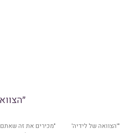
״הצווא
ה
ה
"'הצוואה של לידיה'
"מכירים את זה שאתם 
ב
ק