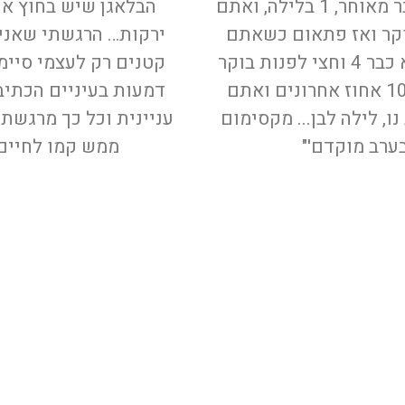
פרק אחד ולישון כי כבר מאוחר, 1 בלילה, ואתם
הבלאגן שיש בחוץ או
 לקום ב 6 בבוקר ואז פתאום כשאתם
ירקות… הרגשתי שאני 
בודקים את השעה היא כבר 4 וחצי לפנות בוקר
קטנים רק לעצמי סיימ
ונשארו לכם רק עוד 10 אחוז אחרונים ואתם
דמעות בעיניים הכתיב
ו, לילה לבן... מקסימום
עניינית וכל כך מרגשת
בערב מוקדם'"
ממש קמו לחיים א