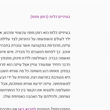
בעיניים כלות (רומן מתח)
בעיניים כלות הוא רומן מתח עכשווי ומרגש,
ילד לעולם והשפעתה על הזוגיות, לצד עלילת
עיינה, מהנדסת במקצועה אשר עובדת בחברה 
אוהב. כך לפחות חושבים כל מכריה. איש אינו 
ואשמה כבדה. כשחלומה ללדת תינוק מתנפץ ו
הדבר היחיד שמעורר עניין אצל עיינה הוא פ
בצפון. מאותו רגע משתנה כל מה שהיא חשבה 
היא מעורבת בפרשת רצח, מחוזרת על ידי הבע
למשפחתה. עיינה יודעת שהיא מסתכנת, אבל הי
התעלומה ולמצוא את הקשר בין כל ההתרחשויו
נשיותה, ולהילחם על האהבה האמיתית שלה.
הסתקרנתם? מוזמנים
לקרוא כאן
את הפרקים