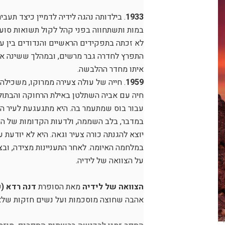
1933
. בילדותה נהגה לידיה לדמיין כיצד תעב
במות ותשתחווה בפני קהל לקול תשואות סוערו
לא זכתה בתפקידים הראשיים והנדודים בין ער
התפרץ לחדרה גבר מרשים, ובמהלך ששינה את 
איתו מחדר ההלבשה.
1959
. חייה של עולה צעירה ממרוקו, משכילה 
חיה עם אביה השתלטן באילת הרחוקה והבתול
עבור בוס שמתעמר בה. היא מתגעגעת לעיר הו
במדבר, בלב השממה, ולדעות הקדומות של הס
יוצא להגנתה כורה צעיר וגאה. היא לא יודעת
במלחמה האיומה. לאחר התעניינות מצידה, וב
על הצוואה של לידיה.
הצוואה של לידיה
מאת הסופרת
דנה רדא (
אהבה שחוצה מוסכ
מות
ועל נשים חזקות שלא