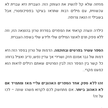
מניחה שלא קל להשיג את העותק הזה. העברית היא עברית לא
עכשווית, עם מילים רבות שתראו בעיקר בפסיכומטרי, אבל
בשבילי זו הנאה צרופה.
כילדה ונערה קראתי את הספרים בסדרת טרזן בהוצאה הזו, וזה
ללא ספק תרם לאוצר המילים שלי ולידע שלי בשפה העברית.
הספר עשיר בפרטים ובחוכמה.
הדמות של טרזן בספר הזה היא
דמות של גבר אמנם חזק ושרירי אך עדין נפש, נדיב ואציל ברוחו.
כל קשר בין הספר הזה לבין הסרטים שאתם רגילים לראות הוא
כמעט מקרי…
זהו ללא ספק אחד הספרים האהובים עליי מאז ומתמיד אם
לא האהוב ביותר.
אם מתחשק לכם לקרוא משהו שונה – לכו
על זה!