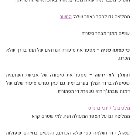
התנ"כי מעבר למה שאנו מכירים. אותי באופן אישי זה מרתק.
ממליצה גם לבקר באתר שלה:
קישור
.
שניים מתוך מבחר ספריה:
כי כסתה פניה –
מספר את סיפורה המדהים של תמר בדרך שלא
הכרנו.
והמלך לא ידעה –
מספר את סיפורה של אבישג השונמית
שטיפלה בדוד המלך בערוב ימיו. גם כאן נפרש סיפור שלם של
דמות שבתנ"ך היא נשארת די מסתורית.
מלכים ג' / יוכי ברנדס
ממליצה גם על הספר המעולה הזה, למי שטרם קרא.
שאול, דוד ושלמה כפי שלא הכרתם, והנשים בחייהם שעולות