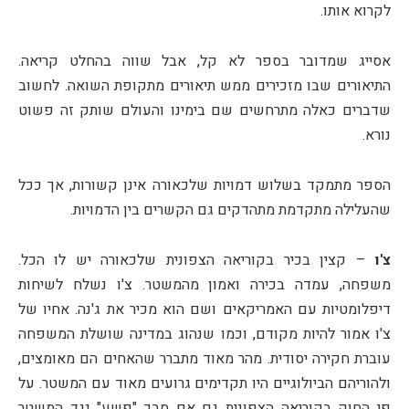
לקרוא אותו.
אסייג שמדובר בספר לא קל, אבל שווה בהחלט קריאה.
התיאורים שבו מזכירים ממש תיאורים מתקופת השואה. לחשוב
שדברים כאלה מתרחשים שם בימינו והעולם שותק זה פשוט
נורא.
הספר מתמקד בשלוש דמויות שלכאורה אינן קשורות, אך ככל
שהעלילה מתקדמת מתהדקים גם הקשרים בין הדמויות.
צ'ו
– קצין בכיר בקוריאה הצפונית שלכאורה יש לו הכל.
משפחה, עמדה בכירה ואמון מהמשטר. צ'ו נשלח לשיחות
דיפלומטיות עם האמריקאים ושם הוא מכיר את ג'נה. אחיו של
צ'ו אמור להיות מקודם, וכמו שנהוג במדינה שושלת המשפחה
עוברת חקירה יסודית. מהר מאוד מתברר שהאחים הם מאומצים,
ולהוריהם הביולוגיים היו תקדימים גרועים מאוד עם המשטר. על
פי החוק בקוריאה הצפונית גם אם סבך "פשע" נגד המשטר