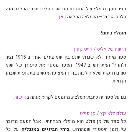
ספר נוסף מומלץ של הסופרת הזו שגם עליו כתבתי המלצה הוא
הלבד הגדול – ההמלצה המלאה
כאן
.
מומלץ בחום!
הרשת של אליס / קייט קווין
ספר מיוחד ולא שגרתי שנע בין שני צירים, אחד ב-1915 וציר
ה"הווה" המתרחש ב-1947. הספר מספר את סיפורן של שתי
נשים חזקות שלא הולכות בדרך המצופה מנשים בתקופות שבהן
הן חיות.
גם על ספר זה כתבתי המלצה, מוזמנים לקרוא אותה ב
קישור
.
עולם ללא קץ / קן פולט
כל ספר של קן פולט הוא מומלץ מבחינתי… אבל הפעם מדובר
על רומן היסטורי שמתרחש
בימי הביניים באנגליה
על כל