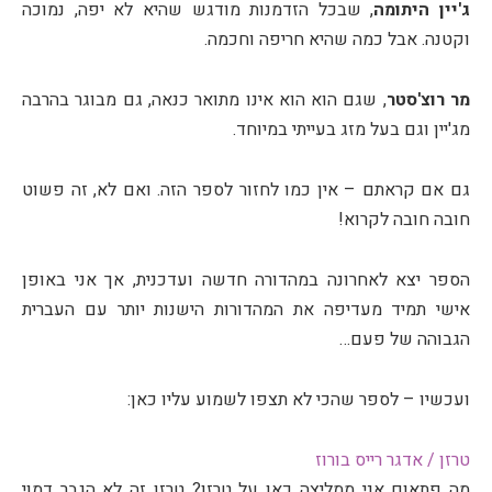
ג'יין היתומה
, שבכל הזדמנות מודגש שהיא לא יפה, נמוכה
וקטנה. אבל כמה שהיא חריפה וחכמה.
מר רוצ'סטר
, שגם הוא הוא אינו מתואר כנאה, גם מבוגר בהרבה
מג'יין וגם בעל מזג בעייתי במיוחד.
גם אם קראתם – אין כמו לחזור לספר הזה. ואם לא, זה פשוט
חובה חובה לקרוא!
הספר יצא לאחרונה במהדורה חדשה ועדכנית, אך אני באופן
אישי תמיד מעדיפה את המהדורות הישנות יותר עם העברית
הגבוהה של פעם…
ועכשיו – לספר שהכי לא תצפו לשמוע עליו כאן:
טרזן / אדגר רייס בורוז
מה פתאום אני ממליצה כאן על טרזן? טרזן זה לא הגבר דמוי