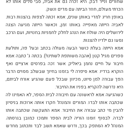
שחורים ונייר דבק. היא זכרה גם את אביה, סבי סלים אותו לא
הכרתי מעולם, חוזר הביתה עם מדים ונשק.
באופן חריג למדי באותן שנים, אמא זכתה לצפות בהצגות רבות.
לאביה הייתה מאפייה באותו זמן, וכאשר הייתה מגיעה הצגה
לירושלים היה שולח את הנהג לחלק לחמניות בחנויות, ועם הרכב
נסעו גם ילדיו להצגות.
אמא הייתה בעלת כושר הבעה מעולה בכתב ובעל פה, ותולעת
ספרים מגיל קטן (אהבה משותפת לשתינו!). בכתה ג' כתבה אמא
חיבור על חיים נחמן ביאליק אשר זכה בפרסים ארציים ואף
הוקרא ברדיו. אמא סיפרה לי בזמנו בחיוך שבשלב מסוים הדבר
הפך עבורה למן סיוט, מכיוון שבכל פעם שהגיע אורח לביתם,
היא נדרשה להקריא בפניו את החיבור.
כשהגיעה אמא לראשונה עם חיבורה לבית הספר, לא האמינו לה
שכתבה אותו לבדו. המורים והמנהל חקרו אותה ארוכות בניסיון
להבין מי כתב עבורה את החיבור. אמא התעקשה שכתבה אותו
לבדה. לבסוף זומנו הוריה לבית הספר ותמכו כמובן בגרסתה.
המנהל לא הסתפק בכך, ודרש שאמא תשב לבד ותכתוב מחדש