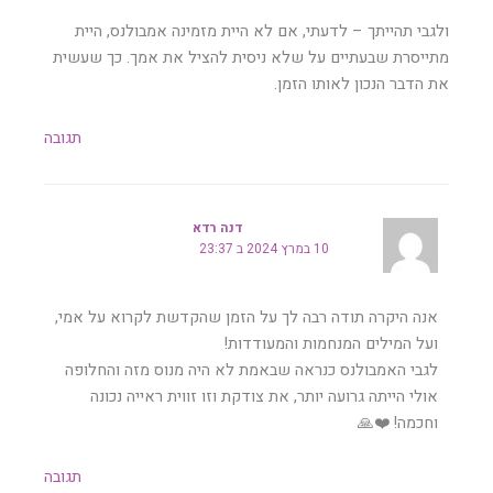
ולגבי תהייתך – לדעתי, אם לא היית מזמינה אמבולנס, היית
מתייסרת שבעתיים על שלא ניסית להציל את אמך. כך שעשית
את הדבר הנכון לאותו הזמן.
תגובה
דנה רדא
10 במרץ 2024 ב 23:37
אנה היקרה תודה רבה לך על הזמן שהקדשת לקרוא על אמי,
ועל המילים המנחמות והמעודדות!
לגבי האמבולנס כנראה שבאמת לא היה מנוס מזה והחלופה
אולי הייתה גרועה יותר, את צודקת וזו זווית ראייה נכונה
וחכמה! ❤️🙏
תגובה