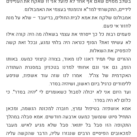
בשלב מסוים שאם אף אחד לא פועל אני זו שאקח את העניינים
לידיים, התקשרתי למד"א והזמנתי בעצמי את האמבולנס.
אמבולנס שלקח את אמא לבית החולים, בדיעבד – שלא על מנת
לחזור אי פעם.
פעמים רבות כל כך ייסרתי את עצמי בשאלה מה היה קורה אילו
לא עשיתי זאת? הסוף כנראה היה בלתי נמנע, ובכל זאת קשה
להפסיק את השאלות.
ההורים שלי תמיד דאגו לנו מאוד, בצורה קיצוני כמעט. באותו
הזמן, גם אני וגם אחותי למדנו בטכניון במסגרת העתודה
האקדמית של צה"ל. אמרו לנו שזה עוד אשפוז, שניסע
ללימודים כרגיל ביום ראשון, ושיהיה בסדר.
ועד היום אני לא יכולה לסבול כשאומרים לי "יהיה בסדר". כי
כלום לא היה בסדר.
אמא אושפזה בטיפול נמרץ, חוברה למכונת הנשמה, ומכאן
התחיל סיוט שנמשך כמעט ארבעה חודשים. אמא סבלה במהלך
התקופה הזו סבל בל יתואר. סבל שלא מגיע לאיש. מעבר
למכאובים הפיסיים הרבים שנגזרו עליה, הדבר שהקשה עליה