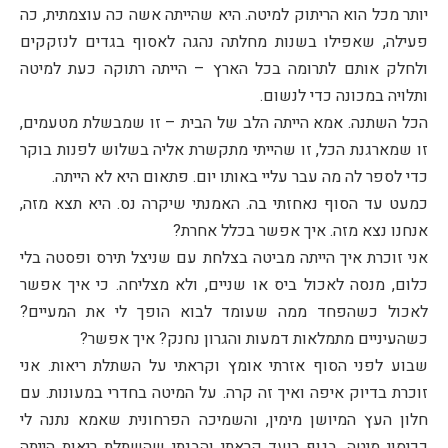
יותר מכל הוא הריתוק למיטה. היא שהייתה אשה כה עוצמתית, כה
פעילה, שאפילו בשנות מחלתה נהגה לאסוף בגדים לנזקקים
ולחלק אותם לתרומה בכל הארץ – הייתה רתוקה כעת למיטה
ותלויה במכונה כדי לנשום.
הכל השתנה. אמא הייתה הלב של הבית – זו שמבשלת מטעמים,
זו שמארגנת הכל, זו שהייתי מתקשרת אליה בשלוש לפנות בוקר
כדי לספר לה מה עבר עליי באותו יום. פתאום היא לא הייתה.
כמעט עד הסוף נאחזתי בה. האמנתי שיקרה נס. היא תצא מזה,
אנחנו נצא מזה. איך אפשר בכלל אחרת?
אני זוכרת איך הייתה מביטה בצלחת עם שניצל תירס ופסטה בלי
כלום, מנסה לאכול ביס או שניים, ולא מצליחה. כי איך אפשר
לאכול כשהפחד ממה שעומד לבוא הופך לי את המעיים?
כשהעיניים מתמלאות דמעות והגרון נחנק? איך אפשר?
שבוע לפני הסוף אזרתי אומץ וקראתי על השתלת ריאות. אני
זוכרת בדיוק איפה ואיך זה קרה. על המיטה בחדרי במעונות. עם
חלון העץ המיושן מימין, והשמיכה הפרחונית שאמא נתנה לי
ככיסוי מיטה. בגוף רועד קראתי והבנתי שהשתלת ריאות הייתה