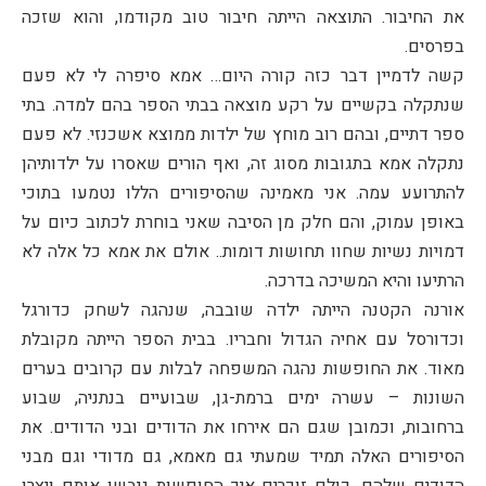
את החיבור. התוצאה הייתה חיבור טוב מקודמו, והוא שזכה
בפרסים.
קשה לדמיין דבר כזה קורה היום… אמא סיפרה לי לא פעם
שנתקלה בקשיים על רקע מוצאה בבתי הספר בהם למדה. בתי
ספר דתיים, ובהם רוב מוחץ של ילדות ממוצא אשכנזי. לא פעם
נתקלה אמא בתגובות מסוג זה, ואף הורים שאסרו על ילדותיהן
להתרועע עמה. אני מאמינה שהסיפורים הללו נטמעו בתוכי
באופן עמוק, והם חלק מן הסיבה שאני בוחרת לכתוב כיום על
דמויות נשיות שחוו תחושות דומות.. אולם את אמא כל אלה לא
הרתיעו והיא המשיכה בדרכה.
אורנה הקטנה הייתה ילדה שובבה, שנהגה לשחק כדורגל
וכדורסל עם אחיה הגדול וחבריו. בבית הספר הייתה מקובלת
מאוד. את החופשות נהגה המשפחה לבלות עם קרובים בערים
השונות – עשרה ימים ברמת-גן, שבועיים בנתניה, שבוע
ברחובות, וכמובן שגם הם אירחו את הדודים ובני הדודים. את
הסיפורים האלה תמיד שמעתי גם מאמא, גם מדודי וגם מבני