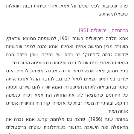
פרק שכתבתי לפני שנים על אמא, אחרי שיחות רבות ושאלות
ששאלתי אותה.
ההתחלה – ירושלים, 1951
אמא נולדה בירושלים בשנת 1951, למשפחה ממוצא עיראקי,
השנייה מבין חמישה אחים ואחיות. אמא נהגה לספר שבשנות
ילדותה זכתה ל"פינוק" רב ויחס של נסיכה, שכן הייתה הבת
הראשונה אחרי בנים שנולדו במשפחתה ובמשפחה המורחבת.
בגיל חמש, יצאה אמא לטיול ודרכה אבדה. מצחיק לדמיין היום
ילדים בני חמש יוצאים לטיול לבדם… למרבה המזל אספו אותה
שוטרים, הביאוה לתחנת המשטרה, ואמא שרה להם שירים וענתה
על חידונים שהמציאו לה. את החוויה הזו אמא זכרה כנעימה
דווקא, ובעיניי זה מעיד רבות על אופייה. קור רוח ותושייה אפיינו
אותה תמיד.
באותה שנה (1956), פרצה גם מלחמת קדש. אמא זכרה את
ההאפלה ואת הישיבה בחושך כשהחלונות עוטים בריסטולים