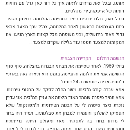
אותנו, ובכל זאת מדהים לראות איך כל דור כאן גדל עם חוויות
דומות של אזעקות, ירי, מקלטים.
ובכל זאת, כולנו יודעים כיצד הסתיימה המלחמה בנצחון מזהיר.
ביום העצמאות הראשון לאחר המלחמה, צה"ל ערך מצעד צבאי
גדול מאוד בירושלים, ובני משפחה מכל קצוות הארץ הגיעו. את
המקומות למצעד תפסו עוד בלילה שקדם למצעד…
הגשמת החלום – הקריירה הצבאית
ביולי 1969, לאחר שסיימה את מבחני הבגרות בהצלחה, סוף סוף
הגשימה אמי את חלומה והתגייסה. בזמנו היא תיארה זאת באוזניי
כ"חוויה אדירה שנמשכה 24 שנים".
אמא עברה קורס מ"כיות, וישר החלה לפקד על מחזורי טירונות.
אמא תמיד סיפרה שמהר מאוד מיצתה את עניין המ"כית. אני עדיין
זוכרת כיצד סיפרה לי על הבנות הטירוניות ה"מפונקות" שלא
הפסיקו להתלונן והעמידו למבחן את סבלנותה… תמיד היה ברור
לי מדוע בחרו בה לתפקיד. מאז ומעולם הייתה כריזמתית
וסמכותית מאוד. מבט אחד ממנה הספיק כדי לגרום לכל אחד