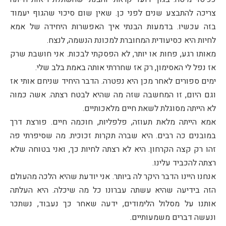
צריכה להתבצע שנים לפני כן. שאין שום סיכוי שהגוף יעמוד
בזה עכשיו. בדמעות הבנתי איך האפשרות היחידה של אמא
לחיות היא כסיעודית המחוברת למכונת הנשמה, לנצח.
מאותו רגע, פחות או יותר, לא הפסקתי לבכות. אני חושבת שרק
אז נפל לי האסימון, רק אז שחררתי אותה באמת בלב שלי.
ימים ספורים לאחר מכן היא נפטרה. הדבר היחיד שניחם אותי אז
וגם היום, זו המחשבה שזה מה שהיא לבטח רצתה. אשה כמוה
לא הייתה מסוגלת לשאת חיים מלאכותיים.
אמא הייתה מלאת תעוזה, פלפליות, חוכמה חיים. פורצת דרך
במובנים כה רבים. היא שברה תקרות זכוכית. מה שסיפרתי פה
זהו רק קצה הקרחון. היא לא רצתה לחיות כך, ואני בטוחה שלא
רצתה להכביד עלינו.
אנחנו היינו הדבר היקר לה ביותר. אני יודעת שהיא הלכה מהעולם
הזה בידיעה שהיא עשתה עברונו כל מה שיכלה. היא העלתה
אותנו על מסלול הלימודים, ידעה שאחר כך נעבוד, נשתכר
ונעשה דברים משמעותיים.