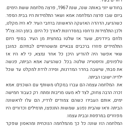
דוורים בעיר.
בחודש יוני באותה שנה, שנת 1967, פרצה מלחמת ששת הימים.
ביום שבו פרצה המלחמה אמא ושאר התלמידות היו בבית הספר.
כשהגיעו, הדהדה האזעקה הראשונה ברחבי העיר. לא היה מקלט,
ולכן התלמידות נדחסו במסדרונות לאורך כל היום. בזמן הזה צה"ל
נלחם בירדנים, שעד אז שלטו במחצית מן העיר. בסוף היום
התלמידים פוזרו ברכבים צבאיים ומשטרתיים לבתיהם. כמובן
שאי אפשר היה להודיע היכן כל אחד נמצא, כי לא היו אז
טלפונים, והיסטריה שלטה בכל. כשהגיעה אמא הביתה, פגשה
את סבתי, שישבה בחדר המדרגות, וסירה לרדת למקלט עד שכל
ילדיה ישובו הביתה.
את המלחמה עצמה הם עברו במקלט משותף עם השכנים. אמא
זכרה הרבה צחוק, לצד לא מעט מריבות ומתח. רק כעבור חמישה
ימים, אותם העבירו כשהם צמודים לרדיו, הם עלו לראשונה
הביתה וראו שהבית נפגע. שמשות התנפצו, תרמילים וכדורים היו
מפוזרים במרפסת ובבית עצמו.
המלחמה הזו שונה כל כך מהמלחמה הנוכחית ומהאסון שפקד