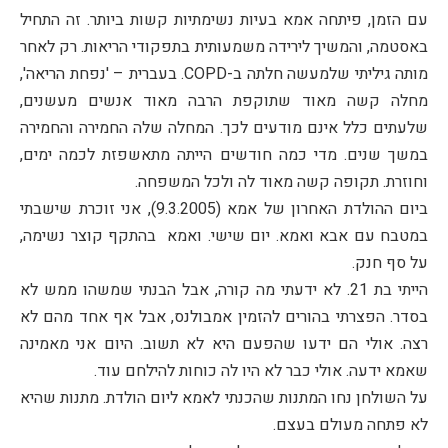
עם הזמן, פיתחה אמא בעיות נשימתיות קשות ביותר. זה התחיל
באסטמה, והמשיך לירידה משמעותית בתפקודי הריאות. רק לאחר
מותה גיליתי שלמעשה חלתה ב-COPD. בעברית – 'נפחת הריאה',
מחלה קשה מאוד שתוקפת הרבה מאוד אנשים מעשנים,
שלעתים כלל אינם מודעים לכך. המחלה שלה החמירה והחמירה
במשך שנים. מדי כמה חודשים הייתה מתאשפזת לכמה ימים,
וחוזרת. תקופה קשה מאוד לה ולכל המשפחה.
ביום ההולדת האחרון של אמא (9.3.2005), אני זוכרת שישבתי
במטבח עם אבא ואמא. יום שישי. ואמא בהתקף קוצר נשימה,
על סף חנק.
הייתי בת 21. לא ידעתי מה קורה, אבל הבנתי שמשהו ממש לא
בסדר. הפצרתי בהורים להזמין אמבולנס, אבל אף אחד מהם לא
רצה. אולי הם ידעו שהפעם היא לא תשוב. היום אני מאמינה
שאמא ידעה. אולי כבר לא היו לה כוחות להילחם עוד.
על השולחן נחו המתנות שהכנתי לאמא ליום הולדת. מתנות שהיא
לא פתחה מעולם בעצם.