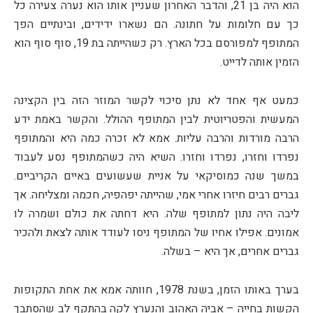
הוא היה בן 21, והדבר האחרון שעניין אותו הוא נערה צעירה כל
כך עם חלומות על חתונה. הם נשארו ידידים, ובינתיים הפך
המתופף למפורסם בכל הארץ. רק כשהייתה בת 19, סוף סוף הוא
הזמין אותה לדייט.
כמעט אף אחד לא נתן סיכוי לקשר המוזר הזה בין הקצינה
המעשית והפטריוטית לבין המתופף ההולל. והקשר באמת ידע
הרבה מורדות והרבה עליות. אמא לא זכרה כמה היא והמתופף
נפרדו וחזרו, נפרדו וחזרו. השיא היה כשהמתופף נסע לעבוד
במשך שנה כמוסיקאי על אניית שעשועים באיים הקריביים.
גברים רבים חיזרו אחרי אמי, שהייתה יפהפיה, חכמה ומצליחה. אך
ליבה היה נתון למתופף שלה. היא דחתה את כולם ושמרה לו
אמונים. אפילו אחיו של המתופף ניסו לעודד אותה לצאת ולהכיר
גברים אחרים, אך היא – בשלה.
בערך באותו הזמן, בשנת 1978, חוותה אמא את אחת התקופות
הקשות בחייה – אביה האהוב והנערץ לקה בהתקף לב שהסתבך