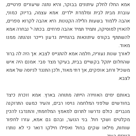
אמא החלו לחלק עיתונים בבוקר, והיא נתנה שיעורים פרטיים,
עוברת מבית לבית ומלמדת ילדים. אמא עצמה, בדיוק כמוני,
אהבה ללמוד בשעות הלילה הקטנות. היא אהבה לקרוא ספרים,
להאזין למוסיקה, ותמיד תמיד אהבה פרחים. בכתה י' נבחרה אמא
להשתתף בקורס עיתונאות בהנחיית גדעון רייכר ונהנתה ממנו
מאוד.
לאורך שנות נעוריה, חלמה אמא להתגייס לצבא. אך היה לה ברור
שהחלום יתקל בקשיים בבית, בעיקר מצד סבי. אמנם היה איש
משכיל ורחב אופקים, אך דתי מאוד, ולכן התנגד לגיוסה של אמא
לצבא.
באותם ימים האווירה הייתה מתוחה בארץ. אמא זוכרת כיצד
בחודשים שלפני המלחמה גויסו רבים, והעיר כמעט התרוקנה
מגברים. כולם נדרשו לתרום למאמץ המלחמתי, והתנדבו להכין
מקלטים ושקי חול. בני הנוער, ובהם גם אמא, עזרו לחפור
שוחות, מילאו שקים בחול ואפילו חילקו דואר כי לא נותרו