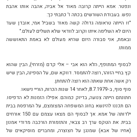
ונפטר. אמא הייתה קרובה מאוד אל אביה, אהבה אותו אהבת
נפש. בעבודת השורשים בכתה ז' כתבתי כך:
"זו הייתה טראומה גדולה קשה מאוד בשביל אמי, אובדן שעד
היום לא השלימה איתו וקרוב לוודאי שלא תשלים לעולם."
ובאמת, אני סבורה היום שהיא מעולם לא באמת התאוששה
ממותו.
לבסוף המתופף, הלא הוא אבי – אלי קדם (מזרחי), הבין שהוא
קץ בחיי הזוהר, רוצה להתמסד. דווקא שם, על הספינה, הבין שיש
רק אשה אחת שאתה הוא רוצה להתחתן.
סוף סוף, ב-8.7.1979, לאחר 14 שנות הכרות, הוריי נישאו.
חתונתם הייתה צנועה, בדיוק כמוהם. אפילו הזמנות לא הדפיסו.
הם תכננו להינשא בחוג המשפחה המצומצם, על המרפסת בבית
ילדותה של אמא. אך לבסוף הם מצאו עצמם עם 150 אורחים
בבית. את הטקס ערך רב צבאי, והתזמורת הורכבה מדודי אמנון
(אחיו של אבא) שמנגן על חצוצרה, ומחברים מוסיקאים של