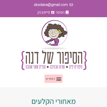
ילוג
skedana@gmail.com
תוכן
הספר
פייסבוק
תפריט
מאחורי הקלעים