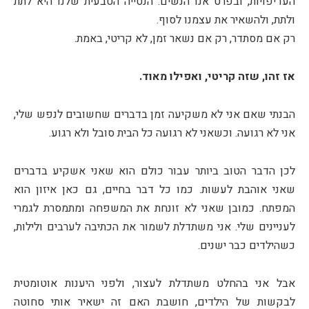
העדיפויות, ובפרט אנו הנשים. הנטייה הטבעית שלנו היא לתת
ולתת, ולהשאיר את עצמנו לסוף.
רק אם מסתדר, רק אם נשאר זמן, לא קריטי, באמת.
אז זהו, שזה קריטי, ואפילו מאוד.
הבנתי שאם אני לא משקיעה זמן בדברים שחשובים לנפש שלי,
אני לא רגועה. וכשאני לא רגועה כל הבית סובל ולא רגוע.
לכן הדבר הטוב ביותר עבור כולם הוא שאני אשקיע בדברים
שאני אוהבת לעשות. כמו כל דבר בחיים, גם כאן איזון הוא
המפתח. כמובן שאני לא זונחת את המשפחה ומתמסרת לגמרי
לעניינים שלי. אני משתדלת לשמור את הכתיבה לערבים ולילות,
כשהילדים כבר ישנים.
אבל אני בהחלט משתדלת לעצור, ולפני היענות אוטומטית
לבקשות של הילדים, חושבת האם זה ישאיר אותי סחוטה