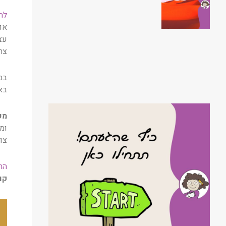
לה
אנ
עצ
צר
במ
בא
מע
ומ
צור
הת
קו