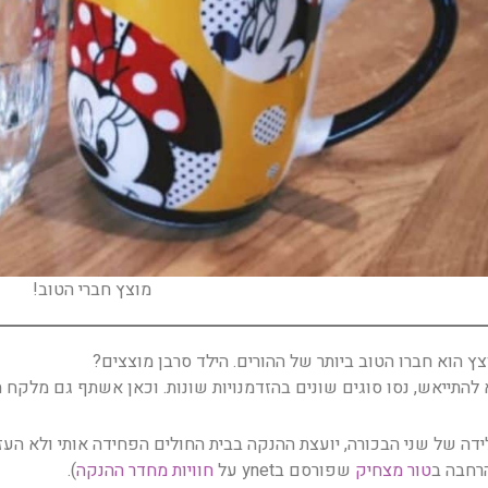
מוצץ חברי הטוב!
צץ הוא חברו הטוב ביותר של ההורים. הילד סרבן מוצצים?
להתייאש, נסו סוגים שונים בהזדמנויות שונות. וכאן אשתף גם מלקח חשוב של 3 ליד
ידה של שני הבכורה, יועצת ההנקה בבית החולים הפחידה אותי ולא העז
רחבה ב
טור מצחיק
שפורסם בynet על
חוויות מחדר ההנקה
).