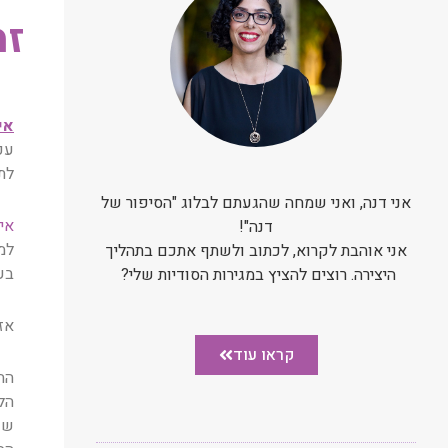
זמ
אי
עכ
לת
אני דנה, ואני שמחה שהגעתם לבלוג "הסיפור של
אי
דנה"!
למ
אני אוהבת לקרוא, לכתוב ולשתף אתכם בתהליך
בע
היצירה. רוצים להציץ במגירות הסודיות שלי?
אז
קראו עוד
הח
הל