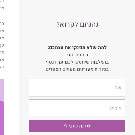
הס
אי
נהנתם לקרוא?
בח
אמ
אפ
כך
למה שלא תפנקו את עצמכם:
תח
בסיפור טוב
אב
בהמלצות שיחסכו לכם זמן וכסף
הלכ
בסודות מעניינים מעולם הספרים
שם
אימייל
דנה כתבי לי