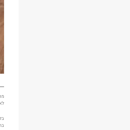
מו
לא 
בל
בה