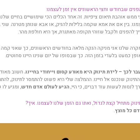
פנים שבחודש וחצי הראשונים אין זמן לעצמנו
י ממש אוהבת תיאום ציפיות. זה אחד הכלים הכי שימושיים בחיים שלנו
מנו. בין אם את אמא שקמה בלילות להניק, או אבא שנותן מטרנה. שני ב
יך להפנים ולקבל שזוהי תקופה מאתגרת, אך היא חולפת מהר.
קרה שלנו אני מניקה הנקה מלאה בחודשים הראשונים, כך שאני קמה בליל
ופן כמעט בלעדי בזמן הזה. כך שבסופו של יום שנינו היינו סחוטים.
בר לכך – לידת תינוק היא מאורע קסום וייחודי בחיינו.
חשוב מאוד ל
התינוק שנכנס אל חיינו. ההמלצה שלי היא פשוט להתמסר לתינוק, להתח
ך לנסות לעשות עוד דברים, כי היי,
הגיע לעולם אדם חדש
, ומגיע לו
ינוק מתחיל קצת לגדול, ואתו גם הזמן שלנו לעצמנו. איך?
דם כל מוצץ
.