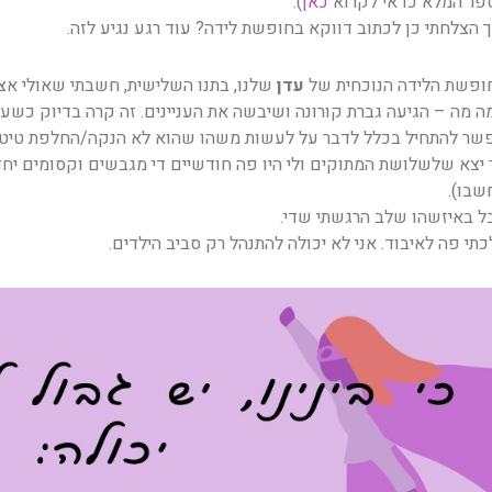
פר המלא כדאי לקרוא
כאן
).
ך הצלחתי כן לכתוב דווקא בחופשת לידה? עוד רגע נגיע לזה.
ופשת הלידה הנוכחית של
עדן
שלנו, בתנו השלישית, חשבתי שאולי אצל
ה מה – הגיעה גברת קורונה ושיבשה את העניינים. זה קרה בדיוק כשעד
שר להתחיל בכלל לדבר על לעשות משהו שהוא לא הנקה/החלפת טיטו
 יצא שלשלושת המתוקים ולי היו פה חודשיים די מגבשים וקסומים יחד
שבו).
ל באיזשהו שלב הרגשתי שדי.
תי פה לאיבוד. אני לא יכולה להתנהל רק סביב הילדים.