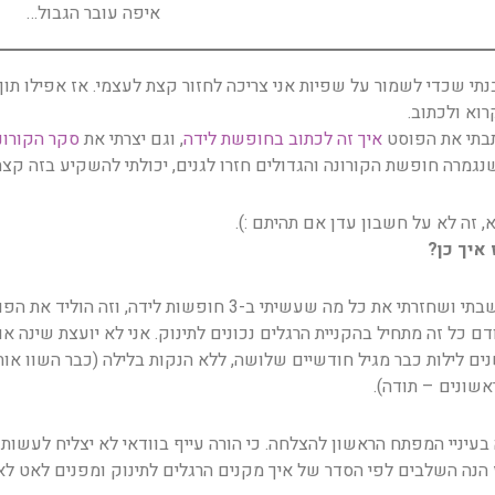
איפה עובר הגבול…
נתי שכדי לשמור על שפיות אני צריכה לחזור קצת לעצמי. אז אפילו תוך
רוא ולכתוב.
בתי את הפוסט
איך זה לכתוב בחופשת לידה
, וגם יצרתי את
סקר הקורונ
נגמרה חופשת הקורונה והגדולים חזרו לגנים, יכולתי להשקיע בזה קצת 
, זה לא על חשבון עדן אם תהיתם :).
 איך כן?
 ושחזרתי את כל מה שעשיתי ב-3 חופשות לידה, וזה הוליד את הפוסט הזה ואת הבאים בסדרה.
דם כל זה מתחיל בהקניית הרגלים נכונים לתינוק. אני לא יועצת שינה 
נים לילות כבר מגיל חודשיים שלושה, ללא הנקות בלילה (כבר השוו אות
אשונים – תודה).
 בעיניי המפתח הראשון להצלחה. כי הורה עייף בוודאי לא יצליח לעשות
 הנה השלבים לפי הסדר של איך מקנים הרגלים לתינוק ומפנים לאט לאט