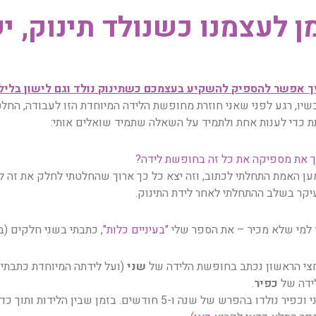
ן לעצמנו כשנולד תינוק, י
ך אפשר להספיק להשקיע בעצמכם כשתינוק נולד וגם לישון בליל
שיו, רגע לפני שאני חוזרת מחופשת הלידה המיוחדת הזו לעבודה, החל
ת כדי לענות אחת ולתמיד על השאלה שתמיד שואלים אותי:
ך את מספיקה את כל זה בחופשת לידה?
ען האמת התחלתי לכתוב, וזה יצא כל כך ארוך שהחלטתי לחלק את זה ל
יקר בשלב ההתחלתי לאחר לידת התינוק.
 למי שלא מכיר – את הספר שלי
"בעיניים כלות"
, כתבתי בשני חלקים (ב
צי הראשון נכתב בחופשת הלידה של
שני
(ועל לידתה המיוחדת כתבתי
ידה של
כפיר
.
שני וכפיר נולדו בהפרש של שנה ו-5 חודשים. בזמן שב