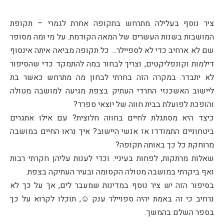
ציר נוסף בעלילה מתרחש בתקופה אחרת לגמרי – תקופת
המושבות בשנות העשרים של המאה הקודמת. על מי ומה מסופר
שם לא ארחיב כדי לא לספיילר… כל תקופה מביאה איתה אינסוף
דילמות וקונפליקטים, וצריך לבחור במה להתמקד כדי שהסיפור
לא יתבדר. במקרה הזה בחרתי לבחון מה מתרחש כאשר בת
ליישוב האשכנזי החרדי העתיק בצפת מגיעה למושבה מטולה
והופכת לפועלת בבית חווה של יוצאי ספרד?
כיצד היא מסתגלת לחיים בחווה חלוצית? עם אילו אתגרים
ביטחוניים התמודדו אז אנשי היישוב? איך נראו החיים במושבה
מרוחקת כל כך באותה תקופה?
שאלות מרתקות, לפחות בעיניי. וכדי לענות עליהן חקרתי רבות
ואף ביקרתי במושבה מטולה הקסומה ובעיר העתיקה בצפת.
בסיפור הזה יש ציר נוסף במדינות שמעבר לים, אך על כך לא
נרחיב כי זה באמת יהיה ספויילר ענק ☺️, תוכלו לקרוא על כך
בספר השלם בהמשך.