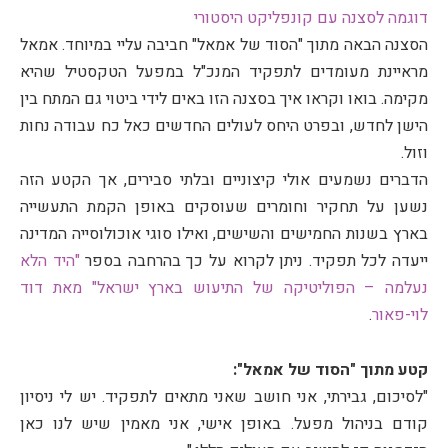
דוגמה לסצנה עם קונפליקט היסטורי
הסצנה הבאה מתוך "הסוד של אמאל" חביבה עליי במיוחד. אמאל
מראיינת מעומדים לתפקיד המנכ"ל במפעל הטקסטיל שהיא
מקימה. בואו וקראו איך בסצנה הזו באים לידי ביטוי גם המתח בין
הישן לחדש, ובפרט היחס לעולים החדשים כאל כח עבודה נחות
וזול.
הדברים נשמעים אולי קיצוניים ובלתי סבירים, אך הקטע הזה
נשען על תחקיר וחומרים שעוסקים באופן הקמת התעשייה
בארץ בשנות החמישים והשישים, ואילו סוגי אוכולוסייה המדינה
ייעדה לכל תפקיד. ניתן לקרוא על כך בהרחבה בספר
"היד הלא
נעלמה – הפוליטיקה של התיעוש בארץ ישראל" מאת דוד
לוי-פאור
.
קטע מתוך "הסוד של אמאל":
"לסיכום, גבירתי, אני חושב שאני מתאים לתפקיד. יש לי ניסיון
קודם בניהול מפעל. באופן אישי, אני מאמין שיש לנו כאן