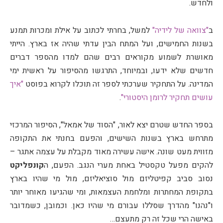
ולחדש.
ב
"צוואה של לידיה"
למשל, בחרתי לכתוב על אילת ומכרות תמנע
בשנות החמישים, ועל המתח הבין עדתי שהיה אז בארץ. הייתי
מאושרת לשמוע מקוראים רבים שהם למדו מהספר דברים
חדשים שלא ידעו, ובמיוחד, התרגשו מהסיפור על ראשית ימי
המדינה. על התחקיר שערכתי לספר זה תוכלו לקרוא בפוסט
"איך
עושים תחקיר לרומן היסטורי"
.
בספר החדש שטרם יצא לאור, "הסוד של אמאל", הסיפור המרכזי
מתרחש בארץ בשנות השישים, והפעם בחנתי את התקופה
מזווית מעט שונה. אישה עשירה מאוד מקבלת על עצמה אתגר –
להקים מפעל טקסטיל באחת מערי הנגב. הפעם, ה
קונפליקט
נסוב סביב קפיטליזם מול סוציאליזם, מול מי שהיו בארץ
בתקופת המחתרות ומלחמת העצמאות, ומי שהגיעו מאוחר יותר
ו"נהנו" מהדרך שסללו עבורם מי שהיו כאן. וכמובן, כשמדובר
באישה הרי שכל זה רק מתעצם…