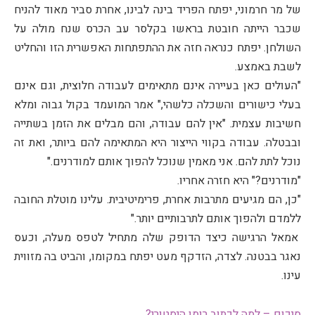
של מר חרמוני, יפתח הפריד בינה לבינו, אחרת סביר מאוד להניח
שכבר הייתה חובטת בראשו בקלסר עב הכרס שנח מולה על
השולחן. יפתח כנראה חזה את ההתפתחות האפשרית הזו והחליט
לשבת באמצע.
"העולים כאן בעיירה אינם מתאימים לעבודה חלוצית, וגם אינם
בעלי כישורים והשכלה כלשהי," אמר המועמד בקול גבוה ומלא
חשיבות עצמית. "אין להם עבודה, והם מבלים את הזמן בשתייה
ובבטלה. עבודה בקווי הייצור היא המתאימה להם ביותר, ואת זה
נוכל לתת להם. אני מאמין שנוכל להפוך אותם למודרנים."
"מודרנים?" היא חזרה אחריו.
"כן, הם מגיעים מתרבות אחרת, פרימיטיבית. עלינו מוטלת החובה
ללמדם ולהפוך אותם לתרבותיים יותר."
אמאל הרגישה כיצד הדופק שלה מתחיל לטפס מעלה, וכעס
נאגר בבטנה. לצדה, הזדקף מעט יפתח במקומו, והביט בה מזווית
עינו.
סיכום – למה לכתוב רומן היסטורי?