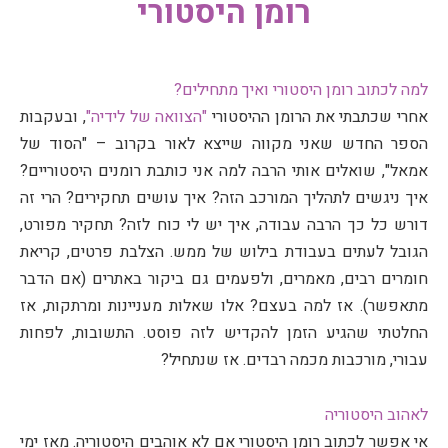
רומן היסטורי
למה לכתוב רומן היסטורי ואיך מתחילים?
אחרי שכתבתי את הרומן ההיסטורי
"הצוואה של לידיה"
, ובעקבות
הספר החדש שאני מקווה שייצא לאור בקרוב – "הסוד של
אמאל", שואלים אותי הרבה למה אני כותבת רומנים היסטוריים?
איך ניגשים לתהליך המורכב הזה? איך עושים תחקירים? הרי זה
דורש כל כך הרבה עבודה, איך יש לי כוח לזה? תחקיר מפורט,
הגובל לעתים בעבודת בילוש של ממש. הצלבת פרטים, קריאת
חומרים רבים, מאמרים, ולפעמים גם ביקור באתרים (אם הדבר
מתאפשר). אז למה בעצם? אלו שאלות מעניינות ומרתקות, אז
החלטתי שהגיע הזמן להקדיש לזה פוסט. התשובות, לפחות
עבורי, מורכבות מכמה רבדים. אז שנתחיל?
לאהוב היסטוריה
אי אפשר לכתוב רומן היסטורי אם לא אוהבים היסטוריה. מאז ימי