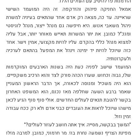
הזדמנות פז להיטיב עם העולים הללו."
אמאל החניקה פיהוק והזדקפה. זה היה המועמד השישי
שראיינה. עד כה, מצאה רק אדם אחד שהתאים בעיניה למשרת
ניהול משאבי אנוש. היא חיפשה גם מנהל ייצור, מנהל לוגיסטי
ומנכ"ל כמובן. את יתר המשרות תאייש מאוחר יותר, אבל עליה
למצוא מנהל כללי בהקדם. עליו להיות מקצועי, אמין וישר. אחד
כזה שיוכל להיות יד ימינה וינהל את המפעל בהתאם לערכיה
ולעקרונותיה.
המועמד שישב לפניה כעת היה בשנות הארבעים המוקדמות
שלו, גבוה וכחוש. שערו הכהה סורק לצד והוא הרכיב משקפיים.
הוא היה משכיל ומנוסה לכאורה, אך הדבר הראשון המעניין
שאמר ברבע השעה שחלפה מאז נכנס, הוא המשפט האחרון
בקשר להטבת תנאים לעולים החדשים. אולי סוף סוף הגיע לכאן
מישהו שיוכל לראות את העובדים כבני אדם ולא רק ככח עבודה
זמין וזול.
"המשך בבקשה, מסייה. איך אתה חושב לעזור לעולים?"
מפינת הצריף נשמעה נחרת בוז. מר חרמוני, כמובן. למרבה מזלו