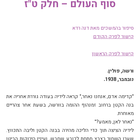
סוף העולם – חלק ט"ז
סיפור בהמשכים מאת דנה רדא
קישור לפרק הקודם
קישור לפרק הראשון
ורשה, פולין.
נובמבר, 1938.
"קדימה אדם, אנחנו נאחר," קראה לידיה בעודה גוררת אחריה את
בנה הקטן ברחוב זמנהוף ההומה בוורשה, בשעת אחר צהריים
מאוחרת.
"נאחר לאן, מאמע?"
לידיה הציצה תוך כדי הליכה מהירה בבנה הקטן וליבה התכווץ.
שערו השחור בצבץ מתחת לכובע שחבש, ועיניו הירוקות הביטו