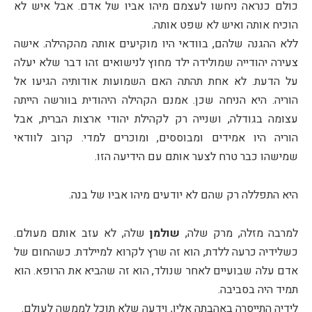
כולם כנראה ניחשו לעצמם מיהו אביו של אדם. אבל איש לא
הוכיח אותה ואיש לא שפט אותה.
ללא ההגנה שלהם, בוודאי היו מוקיעים אותה מהקהילה. אישה
צעירה יהודייה שמולידה ילד מחוץ לנישואים זהו דבר שלא יעלה
על הדעת. לא אחת תהתה האם השמועות אודותיה הגיעו אל
הוריה. היא הניחה שכן. אמנם הקהילה היהודית בוורשה הייתה
עצומה בגודלה, ושנייה רק לקהילת יהודי ארצות הברית, אבל
הוריה היו אמידים ומבוססים, ומוכרים למדי. קרוב לוודאי
שמישהו כבר טרח לצער אותם עם הידיעה הזו.
היא התפללה רק שהם לא יודעים מיהו אביו של בנה.
למרבה מזלה, מרק שלה,
שולמן
שלה, לא עזב אותם מעולם.
כשלידיה כרעה ללדת, הוא זה שרץ לקרוא למיילדת. כשהחום של
אדם עלה שבועיים לאחר שנולד, הוא זה שהביא את הרופא. הוא
תמיד היה בסביבה.
לידיה התייסרה באהבתה אליו, וידעה שלא תוכל לממשה לעולם.