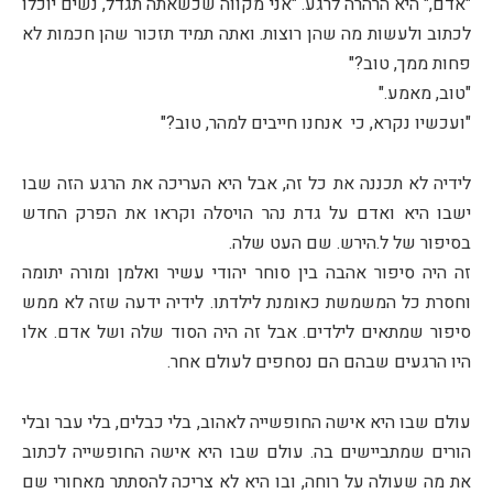
"אדם," היא הרהרה לרגע. "אני מקווה שכשאתה תגדל, נשים יוכלו
לכתוב ולעשות מה שהן רוצות. ואתה תמיד תזכור שהן חכמות לא
פחות ממך, טוב?"
"טוב, מאמע."
"ועכשיו נקרא, כי אנחנו חייבים למהר, טוב?"
לידיה לא תכננה את כל זה, אבל היא העריכה את הרגע הזה שבו
ישבו היא ואדם על גדת נהר הויסלה וקראו את הפרק החדש
בסיפור של ל.הירש. שם העט שלה.
זה היה סיפור אהבה בין סוחר יהודי עשיר ואלמן ומורה יתומה
וחסרת כל המשמשת כאומנת לילדתו. לידיה ידעה שזה לא ממש
סיפור שמתאים לילדים. אבל זה היה הסוד שלה ושל אדם. אלו
היו הרגעים שבהם הם נסחפים לעולם אחר.
עולם שבו היא אישה החופשייה לאהוב, בלי כבלים, בלי עבר ובלי
הורים שמתביישים בה. עולם שבו היא אישה החופשייה לכתוב
את מה שעולה על רוחה, ובו היא לא צריכה להסתתר מאחורי שם