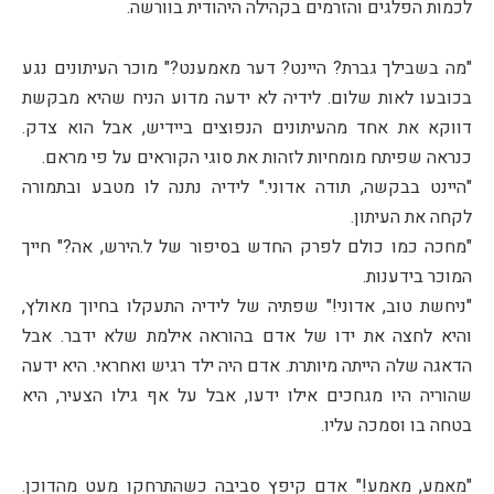
לכמות הפלגים והזרמים בקהילה היהודית בוורשה.
"מה בשבילך גברת? היינט? דער מאמענט?" מוכר העיתונים נגע
בכובעו לאות שלום. לידיה לא ידעה מדוע הניח שהיא מבקשת
דווקא את אחד מהעיתונים הנפוצים ביידיש, אבל הוא צדק.
כנראה שפיתח מומחיות לזהות את סוגי הקוראים על פי מראם.
"היינט בבקשה, תודה אדוני." לידיה נתנה לו מטבע ובתמורה
לקחה את העיתון.
"מחכה כמו כולם לפרק החדש בסיפור של ל.הירש, אה?" חייך
המוכר בידענות.
"ניחשת טוב, אדוני!" שפתיה של לידיה התעקלו בחיוך מאולץ,
והיא לחצה את ידו של אדם בהוראה אילמת שלא ידבר. אבל
הדאגה שלה הייתה מיותרת. אדם היה ילד רגיש ואחראי. היא ידעה
שהוריה היו מגחכים אילו ידעו, אבל על אף גילו הצעיר, היא
בטחה בו וסמכה עליו.
"מאמע, מאמע!" אדם קיפץ סביבה כשהתרחקו מעט מהדוכן.