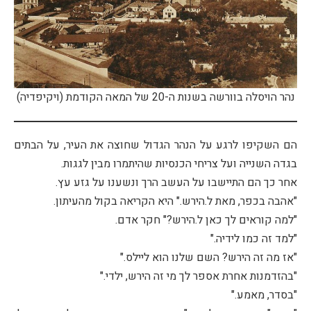
נהר הויסלה בוורשה בשנות ה-20 של המאה הקודמת (ויקיפדיה)
הם השקיפו לרגע על הנהר הגדול שחוצה את העיר, על הבתים
בגדה השנייה ועל צריחי הכנסיות שהיתמרו מבין לגגות.
אחר כך הם התיישבו על העשב הרך ונשענו על גזע עץ.
"אהבה בכפר, מאת ל.הירש." היא הקריאה בקול מהעיתון.
"למה קוראים לך כאן ל.הירש?" חקר אדם.
"למד זה כמו לידיה."
"אז מה זה הירש? השם שלנו הוא ליילס."
"בהזדמנות אחרת אספר לך מי זה הירש, ילדי."
"בסדר, מאמע."