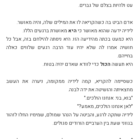
עט ולהיות בצלם של גברים.
אדם הביט בה כשהקריאה לו את המילים שלה, והיה מאושר.
לידיה ידעה שהוא מאושר כי
היא
מאושרת ברגעים הללו.
היא כמעט בכתה מהידיעה הזו. היא ניסתה להילחם בזה, אבל כל
חושיה אמרו לה שלא יהיו עוד הרבה רגעים שלווים כאלה
בחייהם.
היא תעשה
הכול
כדי לוודא שאדם יהיה בטוח.
כשסיימה להקריא, קמה לידיה ממקומה, ניערה את העשב
מחצאיתה והושיטה את ידה לבנה.
"בוא, בני. אנחנו הולכים."
"לאן אנחנו הולכים, מאמע?"
לידיה שתקה לרגע, והביטה על הנהר שמולם, שמימיו החלו לזהור
בגווני שעת בין הערביים הורודים סגולים.