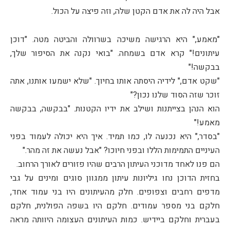
אבל היה לה את אדם הקטן שלה, וזה פיצה על הכול.
"מאמע," היא הרגישה משיכה בשרוולה והביטה מטה. "דוכן
עיתונים!" קרא אדם בשמחה. "בואי נקנה את הסיפור שלך,
בבקשה!"
"שקט אדם," לידיה היסתה אותו בחיוך. "שלא ישמעו אותנו, אתה
זוכר שזה הסוד שלנו נכון?"
הוא הנהן בצייתנות ושילב את ידיו הקטנות. "בבקשה, בבקשה
מאמע!"
"בסדר," היא נכנעה לו, כמו תמיד. איך היא יכולה לעמוד בפני
העיניים התמימות הללו ובפני חיוכו? "אבל נעשה את זה מהר."
הם פנו לאחד מדוכני העיתון הרבים שהיו פזורים לאורך הרחוב.
בחזית הדוכן נחו גיליונות עיתון ממגוון סוגים ומינים על גבי
מדפים רחבים וצפופים. חלק מהעיתונים היו בני עמוד אחד,
חלקם בני מספר עמודים. חלקם היו בשפה הפולנית, חלקם
בעברית וחלקם ביידיש. כמות העיתונים העצומה היוותה מראה