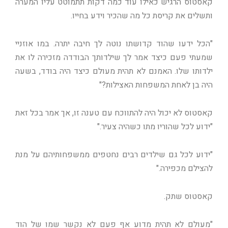
קאסטוס הרגיש כאילו עוד כמה דקות תתמוטט עליו המערה
ותשלים את קריסת כל מה שהכיר וידע בחייו.
"הכל ידעו שהוד קדושתו נוטה לך חיבה יתרה. במו אוזניי
שמעתי פעם כיצד אמר לך שילדותך הבודדה מזכירה לו את
ילדותו שלו. האמנם לא תהית מעולם כיצד היה בודד, בשעה
היה בן לאחת המשפחות האצילות?"
קאסטוס לא יכול היה להתווכח עם טענה זו, אך אמר בכל זאת
"ידוע לכל שהוריו מתו כשהיה צעיר."
"ידוע לכל גם שילדים רבים נחטפים ממשפחותיהם על מנת
להצילם מכפירה."
קאסטוס שתק.
"מעולם לא תהית מדוע אף פעם לא נקשר שמו של הוד