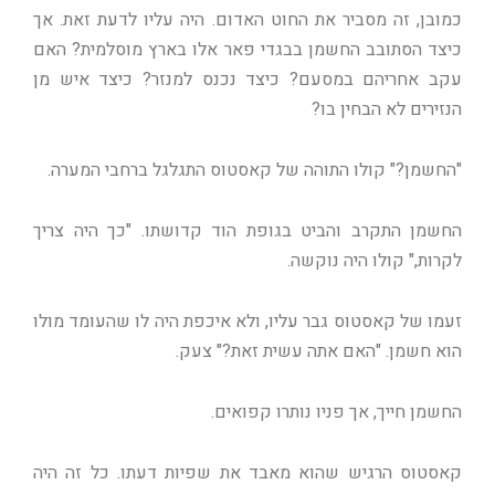
כמובן, זה מסביר את החוט האדום. היה עליו לדעת זאת. אך
כיצד הסתובב החשמן בבגדי פאר אלו בארץ מוסלמית? האם
עקב אחריהם במסעם? כיצד נכנס למנזר? כיצד איש מן
הנזירים לא הבחין בו?
"החשמן?" קולו התוהה של קאסטוס התגלגל ברחבי המערה.
החשמן התקרב והביט בגופת הוד קדושתו. "כך היה צריך
לקרות," קולו היה נוקשה.
זעמו של קאסטוס גבר עליו, ולא איכפת היה לו שהעומד מולו
הוא חשמן. "האם אתה עשית זאת?" צעק.
החשמן חייך, אך פניו נותרו קפואים.
קאסטוס הרגיש שהוא מאבד את שפיות דעתו. כל זה היה