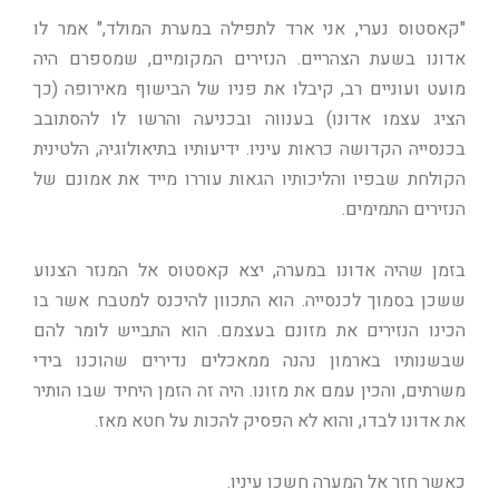
"קאסטוס נערי, אני ארד לתפילה במערת המולד," אמר לו
אדונו בשעת הצהריים. הנזירים המקומיים, שמספרם היה
מועט ועוניים רב, קיבלו את פניו של הבישוף מאירופה (כך
הציג עצמו אדונו) בענווה ובכניעה והרשו לו להסתובב
בכנסייה הקדושה כראות עיניו. ידיעותיו בתיאולוגיה, הלטינית
הקולחת שבפיו והליכותיו הגאות עוררו מייד את אמונם של
הנזירים התמימים.
בזמן שהיה אדונו במערה, יצא קאסטוס אל המנזר הצנוע
ששכן בסמוך לכנסייה. הוא התכוון להיכנס למטבח אשר בו
הכינו הנזירים את מזונם בעצמם. הוא התבייש לומר להם
שבשנותיו בארמון נהנה ממאכלים נדירים שהוכנו בידי
משרתים, והכין עמם את מזונו. היה זה הזמן היחיד שבו הותיר
את אדונו לבדו, והוא לא הפסיק להכות על חטא מאז.
כאשר חזר אל המערה חשכו עיניו.