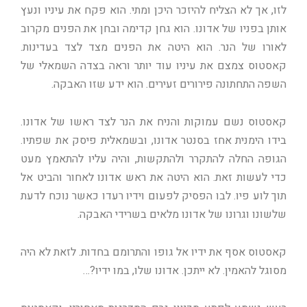
לזו, אך לא הצליח להיזכר היכן ומתי. הוא פקח את עיניו ונעץ
אותן בפניו של אדונו. הוא גחן קדימה ובחן את הפנים מקרוב
לאורו של הנר. הוא היטה את הפנים מצד לצד בעדינות.
קאסטוס צמצם את עיניו עוד יותר וראה בצדה השמאלי של
השפה התחתונה פירורים זעירים. הוא ידע שזו האבקה.
קאסטוס נשם עמוקות והניח את הנר לצד ראשו של אדונו.
בידו הימנית אחז בסנטר אדונו, ובשמאלית פיסק את שפתיו.
הגופה החלה להתקרר ולהתקשות, והיה עליו להתאמץ מעט
כדי לעשות זאת. הוא היטה את ראש אדונו לאחור והביט אל
תוך לוע פיו. לבו הפסיק לפעום וידיו רעדו כאשר נוכח לדעת
שלשונו וגרונו של אדונו מלאים בשרידי האבקה.
קאסטוס אסף את ידיו אל גופו והתרומם בחדות. לזאת לא היה
מסוגל להאמין. לא ייתכן. אדונו שלו, במו ידיו?…