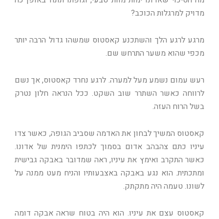
מדויק למרגלות הכוכב?
מרגע לרגע הלך והשתכנע קאסטוס שמשהו גדול הרבה יותר
מכפי שהוא משער התרחש שם.
רעש עמום נשמע מעל למערה. לרגע נחרד קאסטוס, אך נשם
לרווחה כאשר השתרר שוב השקט. ככל הנראה חלון נטרק
בשל הרוח העזה.
קאסטוס המשיך לבחון את האדמה שסביב הגופה, כאשר צדו
עיניו כתם צהבהב אדום בסמוך לכתפו הימנית של אדונו.
כאשר התקרב ואימץ את עיניו, ראה שמדובר באבקה גבישית
ומתכתית. הוא נגע באבקה באצבעותיו והניח מעט ממנה על
לשונו. טעמה היה מתקתק.
קאסטוס עצם את עיניו. הוא היה בטוח שראה אבקה דומה