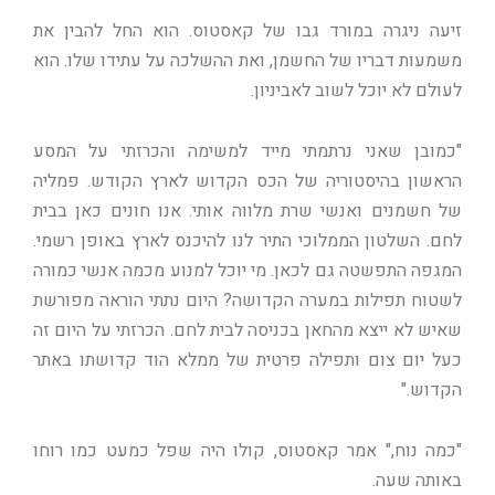
זיעה ניגרה במורד גבו של קאסטוס. הוא החל להבין את
משמעות דבריו של החשמן, ואת ההשלכה על עתידו שלו. הוא
לעולם לא יוכל לשוב לאביניון.
"כמובן שאני נרתמתי מייד למשימה והכרזתי על המסע
הראשון בהיסטוריה של הכס הקדוש לארץ הקודש. פמליה
של חשמנים ואנשי שרת מלווה אותי. אנו חונים כאן בבית
לחם. השלטון הממלוכי התיר לנו להיכנס לארץ באופן רשמי.
המגפה התפשטה גם לכאן. מי יוכל למנוע מכמה אנשי כמורה
לשטוח תפילות במערה הקדושה? היום נתתי הוראה מפורשת
שאיש לא ייצא מהחאן בכניסה לבית לחם. הכרזתי על היום זה
כעל יום צום ותפילה פרטית של ממלא הוד קדושתו באתר
הקדוש."
"כמה נוח," אמר קאסטוס, קולו היה שפל כמעט כמו רוחו
באותה שעה.