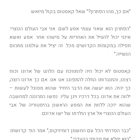
"אם כך, מהו הפתרון?" שאל קאסטוס בקול מיואש.
"הפתרון הוא שאני עצמי אסע לשם. אני אבי העולם הנוצרי.
אינני יכול להטיל את האחריות על מישהו אחר. אסע ואשא
תפילה במקומות הקדושים מכל. זה יציל את עולמנו מתהום
הנשייה."
קאסטוס לא יכול היה להתווכח עם הלהט של אדונו וכוח
רצונו, והתנגדותו החלה להתפוגג אט אט. אם כך אדונו רוצה,
כך יהיה. הוא יעשה את הדבר היחיד שהוא מסוגל לעשות –
ילווה את אדונו בכל דרכיו ויגן עליו. נפשו התרוננה למחשבה
שהוא יזכה ללוות את המסע הראשון בהיסטוריה של אבי
העולם הנוצרי אל ארץ הולדתו של ישו אדונם.
"כבר הסדרתי הכל עם החשמן דומיניקוס," אמר הוד קדושתו.
"הוא ימלא את מקומי בהעדרי."