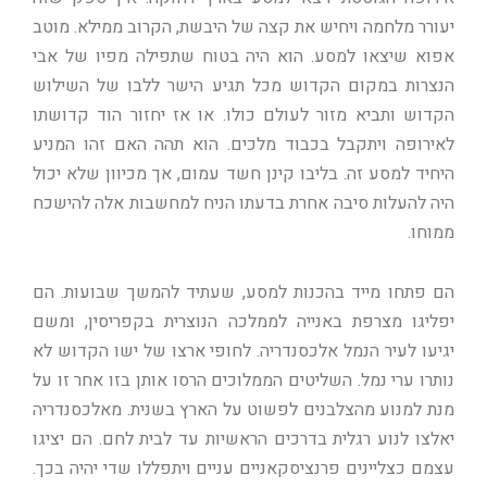
יעורר מלחמה ויחיש את קצה של היבשת, הקרוב ממילא. מוטב
אפוא שיצאו למסע. הוא היה בטוח שתפילה מפיו של אבי
הנצרות במקום הקדוש מכל תגיע הישר ללבו של השילוש
הקדוש ותביא מזור לעולם כולו. או אז יחזור הוד קדושתו
לאירופה ויתקבל בכבוד מלכים. הוא תהה האם זהו המניע
היחיד למסע זה. בליבו קינן חשד עמום, אך מכיוון שלא יכול
היה להעלות סיבה אחרת בדעתו הניח למחשבות אלה להישכח
ממוחו.
הם פתחו מייד בהכנות למסע, שעתיד להמשך שבועות. הם
יפליגו מצרפת באנייה לממלכה הנוצרית בקפריסין, ומשם
יגיעו לעיר הנמל אלכסנדריה. לחופי ארצו של ישו הקדוש לא
נותרו ערי נמל. השליטים הממלוכים הרסו אותן בזו אחר זו על
מנת למנוע מהצלבנים לפשוט על הארץ בשנית. מאלכסנדריה
יאלצו לנוע רגלית בדרכים הראשיות עד לבית לחם. הם יציגו
עצמם כצליינים פרנציסקאניים עניים ויתפללו שדי יהיה בכך.