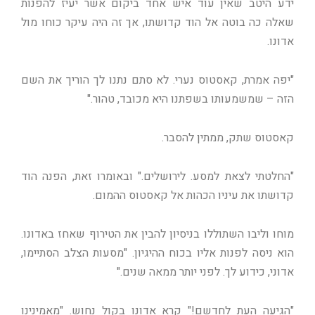
ידע היטב שאין עוד איש אחד ביקום אשר יעיז להפנות
שאלה כה בוטה אל הוד קדושתו, אך זה היה עיקר כוחו מול
אדונו.
"יפה אמרת, קאסטוס נערי. לא סתם נתנו לך הוריך את השם
הזה – שמשמעותו בשפתנו היא מכובד, טהור."
קאסטוס שתק, ממתין להסבר.
"החלטתי לצאת למסע. לירושלים." ובאומרו זאת, הפנה הוד
קדושתו את עיניו הכהות אל קאסטוס ההמום.
מוחו וליבו השתוללו בניסיון להבין את הטירוף שאחז באדונו.
הוא ניסה לפנות אליו בכוח ההיגיון. "מסעות הצלב הסתיימו,
אדוני, כידוע לך. לפני יותר ממאה שנים."
"הגיעה העת לחדשם!" קרא אדונו בקול נחוש. "מאמינינו