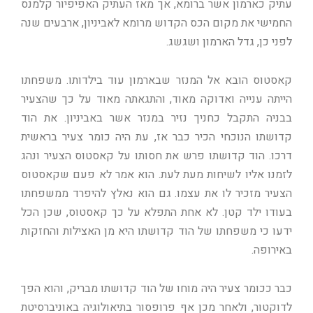
עתיק כארמון אשר ברומא, אך מאז העתיק האפיפיור קלמנס
החמישי את מקום הכס הקדוש מרומא לאביניון, ארבעים שנה
לפני כן, גדל הארמון ושגשג.
קאסטוס הובא אל המנזר שבארמון עוד בילדותו. משפחתו
הייתה ענייה ואדוקה מאוד, והתגאתה מאוד על כך שהצעיר
בבניה התקבל כחניך נזיר במנזר אשר באביניון. את הוד
קדושתו הנוכחי הכיר כבר אז, עת היה כומר צעיר בראשית
דרכו. הוד קדושתו פרש את חסותו על קאסטוס הצעיר ונהג
לזמנו אליו לשיחות מעת לעת. הוא אמר לא פעם שקאסטוס
הצעיר מזכיר לו את עצמו. גם הוא נאלץ להיפרד ממשפחתו
בעודו ילד קטן. לא אחת התפלא על כך קאסטוס, שכן הכל
ידעו כי משפחתו של הוד קדושתו היא מן האצילות והחזקות
באירופה.
כבר ככומר צעיר היה מוחו של הוד קדושתו מבריק, והוא הפך
לדוקטור, ולאחר מכן אף פרופסור בתיאולוגיה באוניברסיטת