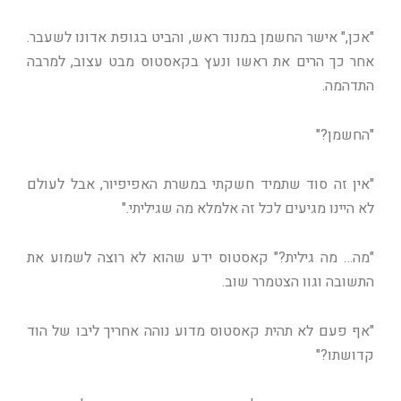
"אכן," אישר החשמן במנוד ראש, והביט בגופת אדונו לשעבר.
אחר כך הרים את ראשו ונעץ בקאסטוס מבט עצוב, למרבה
התדהמה.
"החשמן?"
"אין זה סוד שתמיד חשקתי במשרת האפיפיור, אבל לעולם
לא היינו מגיעים לכל זה אלמלא מה שגיליתי."
"מה… מה גילית?" קאסטוס ידע שהוא לא רוצה לשמוע את
התשובה וגוו הצטמרר שוב.
"אף פעם לא תהית קאסטוס מדוע נוהה אחריך ליבו של הוד
קדושתו?"