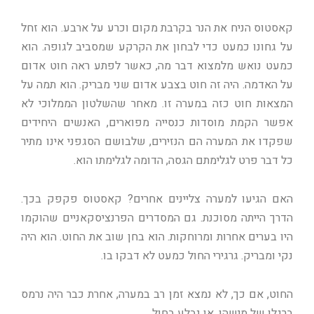
קאסטוס הניח את הנר בקרבת מקום וכרע על ארבע. הוא זחל
על גחונו כמעט כדי לבחון את הקרקע שמסביב לגופה. הוא
כמעט נואש מלמצוא דבר מה, כאשר לפתע ראה חוט אדום
על האדמה. היה זה חוט בצבע אדום שני מבריק. הוא תמה על
המצאות חוט כזה במערה זו. מאחר שהשלטון הממלוכי לא
אפשר הקמת מוסדות כנסייה מפוארים, האנשים היחידים
שפקדו את המערה הם הנזירים, שלבושם הסגפני אינו מתיר
כל דבר פרט לגלימתם הגסה, הדומה לגלימתו הוא.
האם הגיעו למערה צליינים אחרים? קאסטוס פקפק בכך.
הדרך הייתה מסוכנת. גם המסדרים הפרנציסקאניים שהוקמו
היו בערים אחרות ומרוחקות. הוא בחן שוב את החוט. הוא היה
נקי ומבריק. גרגירי החול כמעט לא דבקו בו.
החוט, אם כך, לא נמצא זמן רב במערה, אחרת כבר היה נרמס
ברגלו של מישהו, או נבלע בחול.