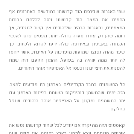
שתי האגרות שפרסם הוד קדושתו בחודשים האחרונים אף
החמירו את המצב. הוד קדושתו ניסה להלחם בבורות
המאמינים, ובאגרות הבהיר שליהודים אין קשר למגיפה, אך
דומה שהן רק עוררו סערה גדולה יותר. מעטים פרט לאנשי
הכמורה באביניון ובאירופה כולה ידעו לקרוא ולכתוב, כך
שעד מהרה נפוצו שמועות מופרכות על האיגרת, אשר ייחסו
לה יותר ממה שהיה בה בפועל. ההמון הזועם היה שמח
להפנות את חיצי יגונו וכעסו אל האפיפיור אוהד היהודים.
כל החשמנים בחבר הקרדינלים בארמון היו מודעים למצב.
מזה ימים שהחשמן דומיניקוס משוחח בפינות הארמון עם
יתר החשמנים ומקונן על האפיפיור אוהד היהודים שנפל
בחלקם.
קאסטוס תהה מה יקרה אם יוודע לכל שהוד קדושתו נטש את
אירופה הגוססת ויצא למסע בארץ רחוקה. אין ספק שזה