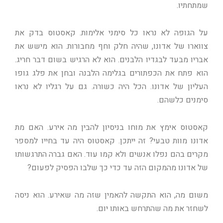
שמתחתיו.
על הגופה לא נראו כל סימני אלימות. קאסטוס בדק את
צווארו של אדונו, שהיה חלק וחף מחבורות. הוא מישש את
אבריו מבעד לבגדיו הלבנים. הוא לא הרגיש בשום דבר חריג.
הוא פתח את הכפתורים בגלימה הלבנה ובחן את פלג גופו
העליון של אדונו. הכל היה כשורה. גם על רגליו לא נראו
סימנים כלשהם.
קאסטוס אימץ את מוחו בניסיון להבין מה אירע. האם מת
אדונו מוות טבעי? זה ייתכן. קאסטוס היה עד בחייו למספר
מקרים בהם נפלו אנשים ולא קמו עוד. האם גברה התרגשותו
של אדונו מהמקום הזה עד כדי כך שלבו הפסיק לפעום?
משום מה, הוא התקשה להאמין שזה מה שאירע. הוא ניסה
לשחזר את מה שהתרחש באותו יום.