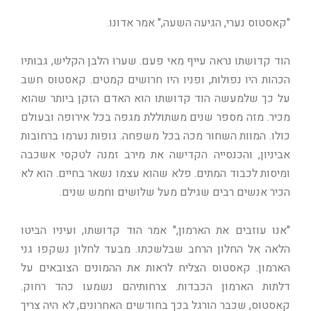
"קאסטוס נערי, הגיעה השעה," אמר אדונו.
הוד קדושתו נראה עייף מאי פעם. שערו הלבן הקליש, גבותיו
הכהות היו נפולות, ופניו היו חרושים קמטים. קאסטוס חשב
על כך שלמעשה הוד קדושתו הוא האדם הזקן ביותר שהוא
מכיר. מזה מספר שנים משתוללת מגפה בכל אירופה ובעולם
כולו. המוות השחור מכה בכל משפחה. גופות נערמו ברחובות
אביניון, והכנסייה הקדישה את מירב זמנה לטקסי אשכבה
ומיסות לכבוד המתים. פלא שהוא עצמו נשאר בחיים. הוא לא
הכיר אנשים רבים שגילם מעל שלושים וחמש שנים.
"אנו עוזבים את הארמון," אמר הוד קדושתו, ועיניו הביטו
הלאה אל החלון הרחב שבלשכתו. מבעד לחלון נשקפו גני
הארמון. קאסטוס הצליח לראות את ההמונים הצובאים על
דלתות הארמון הכבדות. צרחותיהם נשמעו כהד רחוק.
קאסטוס, שכבר הורגל בכך בחודשים האחרונים, לא היה צריך