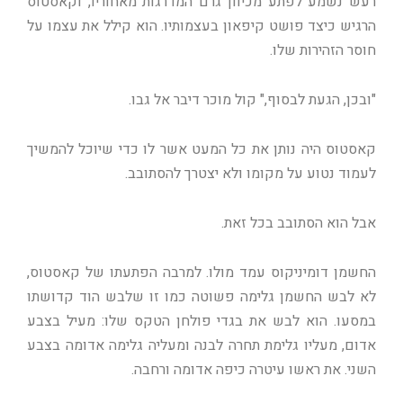
רעש נשמע לפתע מכיוון גרם המדרגות מאחוריו, וקאסטוס
הרגיש כיצד פושט קיפאון בעצמותיו. הוא קילל את עצמו על
חוסר הזהירות שלו.
"ובכן, הגעת לבסוף," קול מוכר דיבר אל גבו.
קאסטוס היה נותן את כל המעט אשר לו כדי שיוכל להמשיך
לעמוד נטוע על מקומו ולא יצטרך להסתובב.
אבל הוא הסתובב בכל זאת.
החשמן דומיניקוס עמד מולו. למרבה הפתעתו של קאסטוס,
לא לבש החשמן גלימה פשוטה כמו זו שלבש הוד קדושתו
במסעו. הוא לבש את בגדי פולחן הטקס שלו: מעיל בצבע
אדום, מעליו גלימת תחרה לבנה ומעליה גלימה אדומה בצבע
השני. את ראשו עיטרה כיפה אדומה ורחבה.