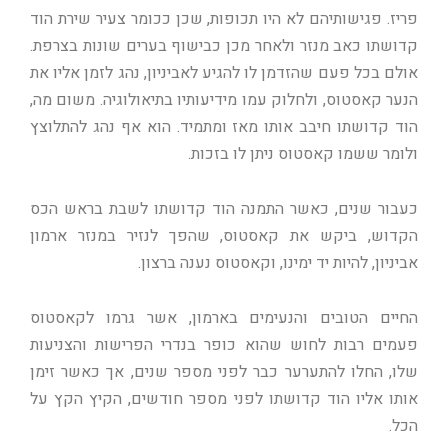
פריז. פגישותיהם לא היו תכופות, שכן ככומר צעיר שירת הוד
קדושתו כאב מנזר ולאחר מכן כבישוף בערים שונות בצרפת.
אולם בכל פעם שהזדמן לו להגיע לאביניון, נהג לזמן אליו את
הנער קאסטוס, ולחלוק עמו מידיעותיו בתיאולוגיה. משום מה,
הוד קדושתו חיבב אותו מאז ומתמיד. הוא אף נהג להתלוצץ
ולומר ששמו קאסטוס ניתן לו בזכות.
כעבור שנים, כאשר התמנה הוד קדושתו לשבת בראש הכס
הקדוש, ביקש את קאסטוס, שהפך לנזיר במנזר ארמון
אביניון, להיות יד ימינו, וקאסטוס נענה ברצון.
החיים הטובים והנעימים בארמון, אשר גרמו לקאסטוס
פעמים רבות לחוש שהוא כופר בנדרי הפרישות והצניעות
שלו, החלו להתערער כבר לפני מספר שנים, אך כאשר זימן
אותו אליו הוד קדושתו לפני מספר חודשים, הקיץ הקץ על
הכל.