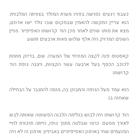
כעבור רגעים נפרשה בפניו מערת המולד בצורתה המלבנית.
הוא עדיין התקשה להאמין שבמקום שבו נולד ישו אדונם,
מצא את מותו שנים לאחר מכן הוד קדושתו האפיפיור. מניין
השנים המדויק היה אלף שלוש מאות ארבעים ותשע.
קאסטוס פנה לקצה המזרחי של המערה. שם, בדיוק מתחת
לכוכב הכסף בעל ארבעה עשר הקצוות, ניצבה גופת הוד
קדושתו.
הוא עמד מעל הגופה והתבונן בה, מנסה להתגבר על הבחילה
שאחזה בו.
הוד קדושתו היה לבוש בגלימה הלבנה הפשוטה שאותה לבש
לאורך מסעם. כרסו שבלטה מתוך גופו, הייתה תזכורת לחיי
המנעמים שחי בארמון האפיפיורים באביניון. ארמון זה לא היה