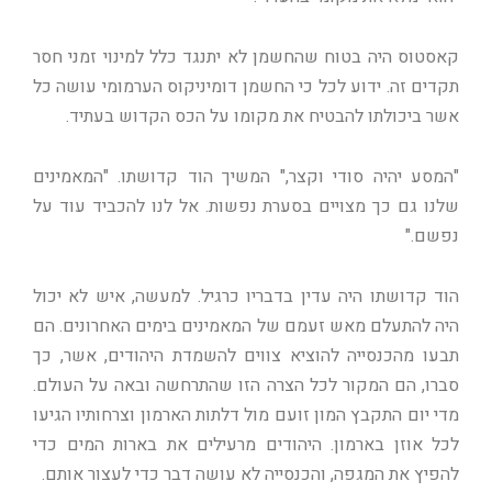
קאסטוס היה בטוח שהחשמן לא יתנגד כלל למינוי זמני חסר
תקדים זה. ידוע לכל כי החשמן דומיניקוס הערמומי עושה כל
אשר ביכולתו להבטיח את מקומו על הכס הקדוש בעתיד.
"המסע יהיה סודי וקצר," המשיך הוד קדושתו. "המאמינים
שלנו גם כך מצויים בסערת נפשות. אל לנו להכביד עוד על
נפשם."
הוד קדושתו היה עדין בדבריו כרגיל. למעשה, איש לא יכול
היה להתעלם מאש זעמם של המאמינים בימים האחרונים. הם
תבעו מהכנסייה להוציא צווים להשמדת היהודים, אשר, כך
סברו, הם המקור לכל הצרה הזו שהתרחשה ובאה על העולם.
מדי יום התקבץ המון זועם מול דלתות הארמון וצרחותיו הגיעו
לכל אוזן בארמון. היהודים מרעילים את בארות המים כדי
להפיץ את המגפה, והכנסייה לא עושה דבר כדי לעצור אותם.