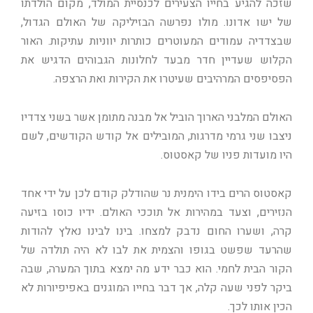
שזכה להגיע בחייו הצעירים לכנסיית המולד, מקום הולדתו
של ישו אדונו. מולו נפרשה הבזיליקה של האולם הגדול,
שבצדדיה עמודים המעוטרים כותרות יווניות עתיקות. האור
הקלוש שעדיין חדר מבעד לחלונות הגבוהים הדגיש את
הפסיפסים המרהיבים שעיטרו את הקירות ואת הרצפה.
האולם המלבני הארוך הוביל אל מבנה מתומן אשר בשני צדדיו
ניצבו שני גרמי מדרגות, המובילים אל קודש הקודשים, לשם
היו מועדות פניו של קאסטוס.
קאסטוס הרים בידו הימנית נר שהודלק קודם לכן על ידי אחד
הנזירים, וצעד במהירות אל תוככי האולם. ידיו כוסו בזיעה
קרה, ושערו החום נדבק למצחו. בינו לבינו נאלץ להודות
שהרעד שפשט בגופו והצמית את לבו לא היה תולדה של
הקור הבית לחמי. הוא כבר ידע מה ימצא בתוך המערה, שבה
ביקר לפני שעה קלה, אך דבר בחייו המוגנים באפיפיורות לא
הכין אותו לכך.