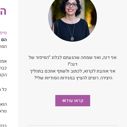
המ
סיפו
הם 
המתכ
אני דנה, ואני שמחה שהגעתם לבלוג "הסיפור של
אמא 
דנה"!
כבר 
אני אוהבת לקרוא, לכתוב ולשתף אתכם בתהליך
הקטן
היצירה. רוצים להציץ במגירות הסודיות שלי?
כל ר
קראו עוד
הוא 
נורא
בְרָ