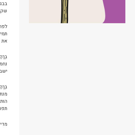
בבגד
שקור
לפתע
תמיה
את ע
בְרָ
נחמד
ישבו
בְרָ
מנת 
הותי
תפסה
מדי 