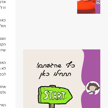
אדמה
זו ל
כאשר
חול 
נשמע
הקרו
שיוכ
האנש
לא ר
לבסו
אחד 
ולפק
האיש