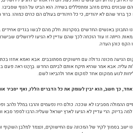
הַנוּ לא הבין מדוע הם עושים זאת כעת. הם היו אמורים להגיע לירושלי
ם שבונים בתים מזהב ומתפללים בשירה. הוא הביט על הנוף שסביבו. נו
כך ברור שהם לא יהודים, כי כל היהודים בעולם הם כהים כמוהו. ברור ה
הַנוּ התבונן באנשים החדשים בסקרנות. חלק מהם לבשו בגדים אחידים 
מאות. הייתה זו עוד הוכחה לכך שהם עדיין לא הגיעו לירושלים שבישרא
 הקס כוהן העדה.
ם הגיעה מכונה גדולה עם חישוקים מסתובבים. אבא ואמא אחזו בכתפיו
ת עליה. אבא אמר שהיא תיקח אותם לביתם החדש. בְרָהַנוּ ראה פעם בעי
חות לנוע ממקום אחד למקום אחר ולהביאו לשם.
אחד, כך חשב, הוא יבין לעומק את כל הדברים הללו, ואף יסביר אות
יים ההמולה מסביבו לא שככה. כולם היו נפעמים והרבו במלל נלהב ופטפ
למה בדיוק. הרי עדיין לא הגיעו לארץ ישראל שעליה הרבו לספר סבא וסב
הַנוּ ישב בסמוך לקיר של המכונה עם החישוקים, ונצמד למלבן השקוף ו