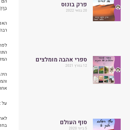
הם נ
פרק בונוס
בְרָ
20 במאי 2022
האנש
רבה.
לפתע
התופ
ספרי אהבה מומלצים
המל
12 במרץ 2021
היה 
והמט
אחר 
על א
לאחר
סוף העולם
בחוז
5 ביוני 2020