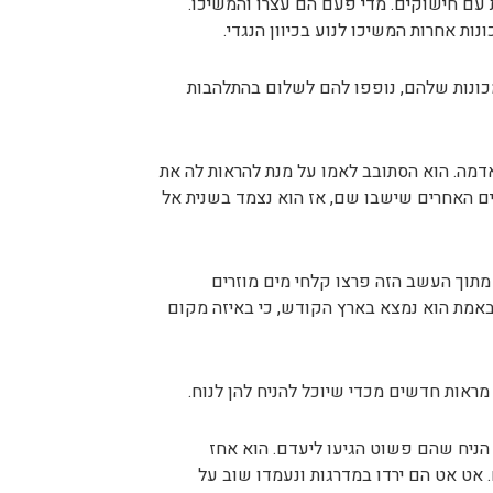
ת עם חישוקים. מדי פעם הם עצרו והמשיכו.
נות אחרות המשיכו לנוע בכיוון הנגדי.
כונות שלהם, נופפו להם לשלום בהתלהבות
אדמה. הוא הסתובב לאמו על מנת להראות לה את
ם האחרים שישבו שם, אז הוא נצמד בשנית אל
מתוך העשב הזה פרצו קלחי מים מוזרים
י באמת הוא נמצא בארץ הקודש, כי באיזה מקום
 מראות חדשים מכדי שיוכל להניח להן לנוח.
וּ הניח שהם פשוט הגיעו ליעדם. הוא אחז
אט אט הם ירדו במדרגות ונעמדו שוב על