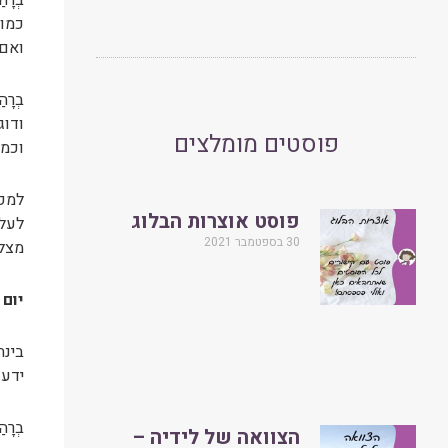
בְרָ
כמוה
ואם 
בְרָ
ודוג
פוסטים מומלצים
וכמו
למקו
פוסט אוצרות הבלוג
לעלו
30 בספטמבר 2021
מצלי
יום 
בינת
ידע 
בְרָ
הצוואה של לידיה –