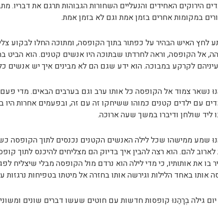
ים הירוקים האחידים והנעליים השחורות הגבוהות תרגם את דבריו. מת
ים במקומות אחרים בזמן אמת וגם לא בזמן אמת.
 לחץ האיש הבהיר על כפתור בתוך הקופסה, ומתוכה החלו לבקוע צלילים 
ה, אל הקופסה, וראה לחרדתו שבתוכה היו אנשים קטנים. הוא הביט 
יניהם לקרקע במבוכה. הוא ידע שגם הם לא מבינים איך יש אנשים כל
הַנוּ נשאר צמוד אל הקופסה כל אותו ערב וגם בערבים הבאים. מדי פע
ים עם ילדים קטנים כמוהו ששיחקו זה עם זה, ובפעמים אחרות היו ב
 ליד שולחן ודיברו במשך שעה ארוכה.
הַנוּ שמע ממישהו שכל לילה האנשים הקטנים נכנסים לתוך הקופסה כש
לארוב להם. הוא רצה להבין איך בדיוק הם מצליחים להיכנס לתוך קו
ר בו את אותותיו, כי מדי לילה הוא נרדם מול הקופסה מבלי שיצליח 
 אותו באחד הלילות וגירשה אותו בחזרה אל מיטתו בטפיחות נרגזות על
יום גילה בְרָהַנוּ קופסות חדשות עם חוטים שעשו דברים שונים ומשוני