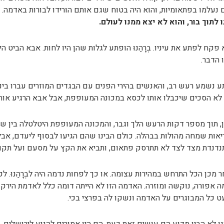
 נעלמו בפתאומיות, והוא היה בטוח שגם אותם הורידו לבורות באדמה.
 לתוך בור, והוא לא יצא ממנו לעולם.
פקח לפתע את עיניו. בְרָהַנוּ הופתע לגלות שהן היו לחות. אבא הביט ה
 הדבר.
 נשמע רעש רב, והאנשים בהירי הפנים עם הבגדים המוזרים עברו ביניהם
לא הסכים שיכבלו אותו לכסא במכונה המעופפת, אבל אבא הרגיע אותו
, תוך מספר דקות הרעש הלך וגבר, והמכונה המעופפת היטלטלה בין שמ
אות שמחה מהולות בבהלה. כולם הבינו שהם הגיעו לבסוף ליעדם, אב
דנדת מצד לצד לא תתרסק פתאום, ותביא את הקץ על מסעם ועל תקוו
 מכן הכל התרחש במהירות עצומה. או כך לפחות נדמה היה לבְרָהַנוּ. ל
 אפורה, נוקשה ומוזרה. האדמה הזו לא הייתה דומה כלל לאדמת הי
 כל המבוגרים על האדמה ונשקו לה בפרצי בכי.