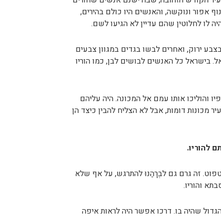
ם, עיר הקודש הזהובה, שבה ישנם אנשים שחורים
ף אפור ונוקשה, והאנשים היו כולם בהירים,
יה לו לחלוטין שהם עדיין לא הגיעו לשם.
בצבע ירוק, ואחרים לבשו בגדים במגוון צבעים
ל. בישראל כל האנשים לבושים לבן, כמו הוריו
 והוליכו אותו עמם אל המכונה. היה עליהם
ר מכונות דומות, אבל לא הצליח להבין כיצד הן
ם להוריו.
וט. זה גרם גם לבְרָהַנוּ להתרגש, על אף שלא
תא והוריו.
הגדול שהיה בו. דרכו אפשר היה לראות איפה