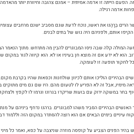
. הפעם הייתה זו אדמה אמיתית – אמנם צהובה וחיוורת יותר מהאדמה
פחות אדמה רגילה.
 הרים בְרָהַנוּ את ראשו, נוכח לדעת שגם מסביב ישנם מרחבים עצומי
הקיפו אותם, ולפניהם היה גוש של בתים לבנים.
ה המולה קלה שבה ניסו המבוגרים להבין מה מתרחש. מתוך הנאמר הבין 
ב. הוא לא ידע אם זה מוצא חן בעיניו או לא. הוא קיווה לגור במקום 
ל לחקור תופעה זו לעומקה.
ים הבהירים הוליכו אותם לכיוון שולחנות וכסאות שהיו בקרבת מקום. על
אה מימיו, אבל זה לא הפריע לו לטעום מהם. היו שם גם מים מתוקים ב
ף בחר במשקה ירוק עם בועות שריקדו בגרונו וגרמו לו לקפץ ולצחקק
האנשים הבהירים הסביר משהו למבוגרים. ברהנו נדחף ביניהם על מנת לה
וח עיניים בימים הבאים אם הוא רוצה להסתדר במקום הזה וללמוד דב
 בהיר הפנים הצביע על קופסה מוזרה שניצבה על כסא, ואמר כל מיני דבר