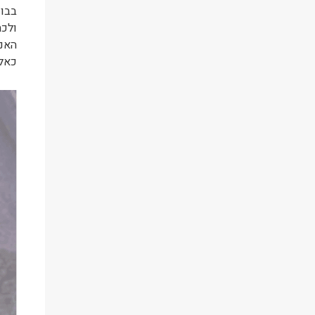
בבוק
ולכת
האנש
כאלה