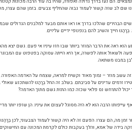
מצאים. הם נעו בדרך גדולה ואפורה, שהיו בה עוד הרבה מכונות קטנו
הַנוּ שם לב שזה קשור לעמוד גבוה שהחליף צבעים. בזמן שהם עצרו, מכו
ים הבהירים שהלכו בדרך או ראו אותם מבעד למלבנים הגדולים שבמ
 בְרָהַנוּ חייך והשיב להם בנפנופי ידיים עליזים.
 הוא ראה את הדבר המוזר ביותר שבו חזו עיניו אי פעם. גשם יצא מה
עה ולשאול אותה לפשרה, אך היא הייתה עסוקה בפטפוט עם המבוגרי
בן במבט משתאה.
זה עשב מוזר – נמוך מאוד וקשיח למראה, שצמח על האדמה האפורה. 
ירו זרמים עדינים על סביבתם. בשלב זה החל בְרָהַנוּ להשתכנע שאול
יכול להתרחש נס פלאי שכזה כמו התזת גשם מתוך האדמה?
ף עייפותו הרבה הוא לא היה מסוגל לעצום את עיניו. הן שזפו יותר מדי
 זמן מה, הם עצרו. הפעם זה לא היה קשור לעמוד הצבעוני, לכן בְרָהַנ
קה בידה של אמא, והלך בעקבות כולם לקדמת המכונה עם החישוקים. 