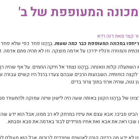
כונה המעופפת של ב'
ר קצר מאת דנה רדא
ריחפו במכונה המעופפת כבר כמה שעות.
בְרָהַנוּ פחד כפי שלא פחד
תית והמוזרה ורגליו ידרכו על אדמה מוצקה. וזו לא תהיה סתם אדמה. 
השתעלה קלות ונאנחה. בְרָהַנוּ נצמד אל חיקה החמים. על אף שהיה רך
לקצה כוחותיה. השבועות הרבים שבהם צעדו ברגל היו קשים עבורה שב
 גטה, שהיה ארוז בתוך צרור בדים.
צונו של בְרָהַנוּ הקטן באותה שעה היה לישון שינה עמוקה ולהתעורר 
הביט סביבו. אבא עצם את עיניו במרחק לא רב ממנו, אבל הוא ידע שהוא ל
 שבו ראה את אבא ואת אחיו מורידים לבור באדמה את סבא וסבתא.
הַנוּ לא ידע מה בדיוק קורה לאנשים שיורדים לבורות, אבל הוא מעולם