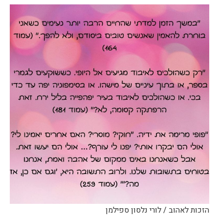
הזכות לאהוב / לורי נלסון ספילמן