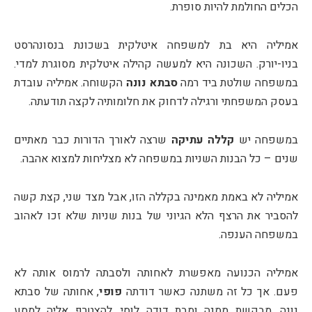
הכלים החולמת להיות סופרת.
אמיליה היא בת למשפחה איטלקית בשכונת בנסונהרסט
בניו-יורק. השכונה היא למעשה קהילה איטלקית מסוגרת למדי.
במשפחה שולטת ביד רמה
סבתא נונה
הקשוחה. אמיליה עובדת
בעסק המשפחתי ורגילה לדחוק את חלומותיה לקצה תודעתה.
במשפחה יש
קללה עתיקה
שרצה לאורך הדורות כבר מאתיים
שנים – כל הבנות השניות במשפחה לא מצליחות למצוא אהבה.
אמיליה לא באמת מאמינה בקללה הזו, אבל מצד שני, קצת קשה
להסביר את הרצף הלא הגיוני של בנות שניות שלא זכו לאהוב
במשפחה הענפה.
אמיליה הכנועה מאפשרת לאחותה ולסבתה לרמוס אותה לא
פעם. אך כל זה משתנה כאשר דודתה
פופי
, אחותה של סבתא
נונה, מבקשת ממנה ומבת דודה לוסי, להצטרף אליה למסע