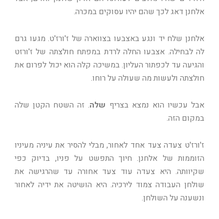
אלחנן דאג לכך שהם יהיו עסוקים במכרה.
אלחנן שלח יד ונגע באצבעו בצווארה של ז'ורז'ט. מגעו גרם
לה לבחילה. אצבעו החלה לרדת במפתח חולצתה של ז'ורזט
והגיעה עד לכפתור העליון. במשיכה קלה הוא יכול לפרום את
חולצתה ולעשות מה שעולה על רוחו.
אבל עכשיו הוא נמצא בצריף
שלה
. זה השטח הקטן שלה
במקום הזה.
ז'ורז'ט צעדה צעד אחד לאחור, מבלי להסיר את עיניה מעיניו
הזוממות של אלחנן. חיוך התפשט על פניו, בדיוק כפי
שקיוותה. היא צעדה עוד צעד אחורה עד שהרגישה את
שולחן העבודה צמוד לירכיה. היא הושיטה את ידיה לאחור
ונשענה על השולחן.