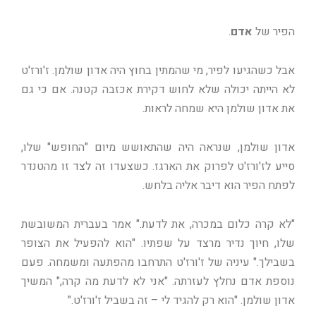
הפיר של
אדם
.
אבל כשהגיעו לפיר, מי שהמתין בחוץ היה אדון שולמן. ז'ורז'ט
לא הייתה יכולה שלא לחוש דקירת אכזבה קטנה. אם כי גם
את אדון שולמן היא שמחה לראות.
אדון שולמן, שנראה היה שהתאושש מיום "החופש" שלו,
סייע לז'ורז'ט לפרוק את הארגז. כשצעדו זה לצד זו מהטנדר
לפתח הפיר הוא דיבר אליה בלחש.
"לא קרה כלום במכרה, את לדעת." אמר בעברית המשובשת
שלו, חיוך נדיר מרצד על שפתיו. "הוא להפעיל את הצופר
בשבילך." עיניה של ז'ורז'ט התרחבו מהפתעה ומשמחה. פעם
נוספת אדם נחלץ לעזרתה. "אני לא לדעת מה קרה," המשיך
אדון שולמן. "הוא רק להגיד לי – זה בשביל ז'ורז'ט."