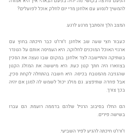
הפעם נחלצה בקושי. מה יהיה בפעם הבאה? איך היא אמורה
להמשיך לנסוע עם אלחנן מדי יום לחלק אוכל לפועלים?
המצב הלך והסתבך מרגע לרגע.
כעבור חצי שעה שב אלחנן. ז'ורז'ט כבר חיכתה בחוץ עם
ארגזי האוכל המוכנים לחלוקה. היא העמיסה אותם על הטנדר
בשתיקה והתיישבה לצד אלחנן. במקום שבו נעצה את הסכין
בצווארו היה חתך קטן כעת. היא מיששה את המזלג הקטן
שהגניבה מהמטבח בכיסה. היא חשבה בהתחלה לקחת סכין,
אבל פחדה שתיפצע. גם מזלג יכול לשמש לה למגן אם יהיה
בכך צורך.
הם החלו בסיבוב הרגיל שלהם בדממה רועמת. הם עברו
בשישה פירים.
ז'ורז'ט חיכתה להגיע לפיר השביעי.