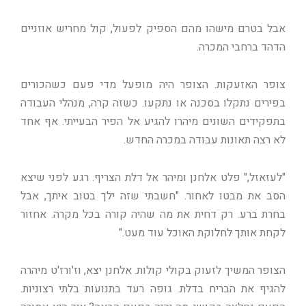
אבל בטרם מישהו מהם הספיק לפעול, קול מחריש אוזניים
הדהד ברחבי המכרה.
צופר האזעקות. הצופר היה מופעל מדי פעם כשהכורים
בפירים נתקלו בסכנה או נתקעו. כשזה קרה, מנהלי העבודה
בתפקידים השונים מיהרו להגיע אל הפיר הבעייתי. אף אחד
לא רצה תאונות עבודה במכרה החדש.
"לעזאזל," פלט אלחנן ומיהר אל דלת הצריף. רגע לפני שיצא
הסב את מבטו לאחור. "חשבתי שזה ילך בטוב איתך, אבל
בחרת ברע. רק דחית את מה שהיה קורה בכל מקרה. אחזור
לקחת אותך לחלוקת האוכל עוד מעט."
הצופר המשיך לזעוק בקולי קולות. אלחנן יצא, וז'ורז'ט מיהרה
להגיף את הבריח בדלת. גופה רעד בתנועות בלתי רצוניות.