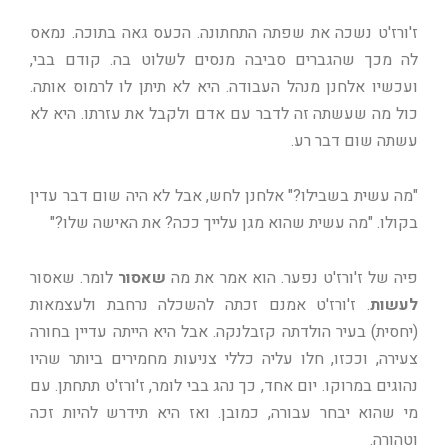
ז'ורז'ט נשכה את שפתה התחתונה. הכעס גאה בתוכה. נמאס
לה מכך שהגברים סביבה מנסים לשלוט בה. קודם בבי,
ועכשיו אלחנן מנהל העבודה. היא לא תיתן לו לרמוס אותה.
כול מה שעשתה זה לדבר עם אדם ולקבל את עזרתו. היא לא
עשתה שום דבר רע.
"מה עשית בשבילו?" אלחנן לחש, אבל לא היה שום דבר עדין
בקולו. "מה עשית שהוא מגן עלייך ככה? את האישה שלו?"
פיה של ז'ורז'ט נפער. הוא אמר את מה
שאסור
לומר. שאסור
לעשות
. ז'ורז'ט אמנם זכתה להשכלה נרחבת ולעצמאות
(יחסית) בעיר הולדתה קזבלנקה. אבל היא הייתה עדיין בחורה
צעירה, וככזו, חלו עליה כללי צניעות מחמירים ביותר שהיו
נהוגים במרוקו. יום אחד, כך נהג בבי לומר, ז'ורז'ט תתחתן. עם
מי שהוא יבחר עבורה, כמובן. ואז היא תידרש להיות זכה
וטהורה.