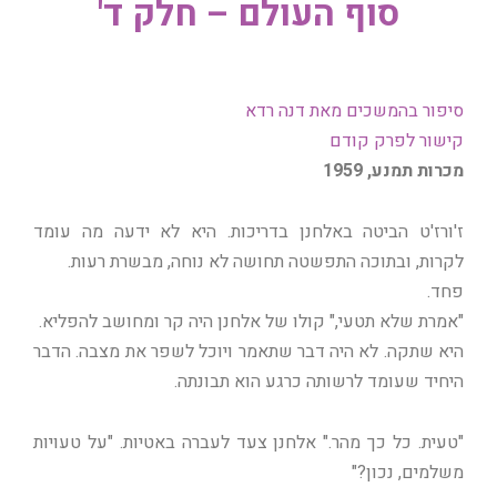
סוף העולם – חלק ד'
סיפור בהמשכים מאת דנה רדא
קישור לפרק קודם
מכרות תמנע, 1959
ז'ורז'ט הביטה באלחנן בדריכות. היא לא ידעה מה עומד
לקרות, ובתוכה התפשטה תחושה לא נוחה, מבשרת רעות.
פחד.
"אמרת שלא תטעי," קולו של אלחנן היה קר ומחושב להפליא.
היא שתקה. לא היה דבר שתאמר ויוכל לשפר את מצבה. הדבר
היחיד שעומד לרשותה כרגע הוא תבונתה.
"טעית. כל כך מהר." אלחנן צעד לעברה באטיות. "על טעויות
משלמים, נכון?"