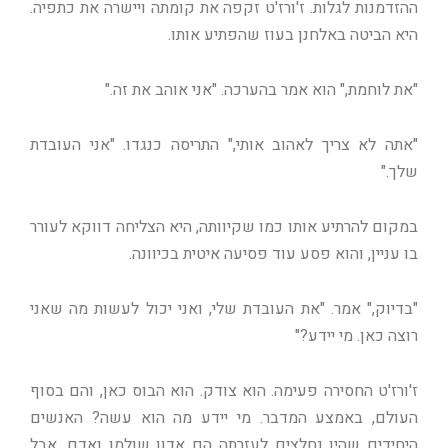
ההזדמנות לגלות. ז'ורז'ט זקפה את קומתה ויישרה את כתפיה.
היא הביטה באלחנן בעוז שהפתיע אותו.
"את לוחמת," הוא אמר בהערכה. "אני אוהב את זה."
"אתה לא צריך לאהוב אותי," התריסה כנגדו. "אני העובדת
שלך."
במקום להרתיע אותו כמו שקיוותה, היא הצליחה דווקא לעורר
בו עניין, והוא פסע עוד פסיעה איטית בכיוונה.
"בדיוק," אמר. "את העובדת שלי, ואני יכול לעשות מה שאני
רוצה כאן. מי יידע?"
ז'ורז'ט החסירה פעימה. הוא צודק. הוא הבוס כאן, והם בסוף
העולם, באמצע המדבר. מי יידע מה הוא עשה? האנשים
היחידים שהיו נחלצים לעזרתה הם אדון שולמן ואדם, אבל