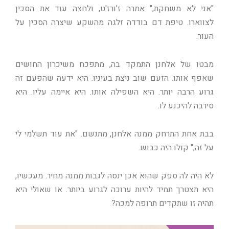
"אני לא משחקת," אמרה ז'ורז'ט, ולחצה עוד את הסכין
לצווארו. טיפת דם בודדה זלגה מהשקע שיצרה הסכין על
העור.
מבטו של אלחנן התמקד בה, מתפכח משיכרון החושים
שאפף אותו. הזעם שוב ניצת בעיניו. היא ידעה שהפעם זה
גרוע הרבה יותר. היא השפילה אותו. היא איימה עליו. היא
סירבה להיכנע לו.
בבת אחת התרחק ממנה אלחנן, מתנשם. "את עוד תשלמי לי
על זה," קולו היה כבוש.
לא היה לה ספק שהוא אכן ינסה לגבות ממנה מחיר. מעכשיו,
היא תצטרך תמיד להיות ערוכה לגרוע ביותר. או שאולי היא
תהיה זו שתקדים תרופה למכה?