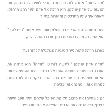
"אני לדעת," אמרה ז'ורז'ט בחום. מבלי לשים לב חיקתה את
הטעות של אדון שולמן. היא חייכה אל אדם חיוך רחב מרחוק,
וראתה איך עיניו מתרככות ומוארות בחיוך.
היא נפנתה לחזור אבל אדון שולמן שוב עצר אותה. "מיידלעך,"
הוא אמר, ועיניו היו נעוצות בתוך ארגז האוכל הריק.
בארגז הייתה פיסת נייר קטנטנה מגולגלת לכדור זעיר.
"תודה אדון שולמן!" לחשה ז'ורז'ט. "תודה!" היא אחזה את
הארגז בזרועותיה ונשאה אותו אל הטנדר. היא העמיסה אותו
מאחור ושלפה בזריזות את כדור הנייר היקר. היא לא העיזה
לפתוח אותו, וטמנה אותו בכיסה.
רק כשסיימו את סיבוב חלוקת האוכל שלהם והיא שוב הייתה
בצריף, היא הגיפה את הבריח והוציאה את פיסת הנייר.