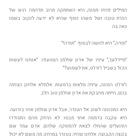
המילים פרחו ממנה, היא השתתקה מרוב תדהמה. רגש של
הכרת טובה ושל משהו נוסף שהיא לא ידעה לנקוב בשמו
גאה בה.
"תודה," היא לחשה לבסוף. "תודה!"
"מיידלעך," עיניו של אדון שולמן הצטעפו. "אנחנו לעשות
הכול בשביל ז'ורז'ט, את לשמוע?"
ז'ורז'ט הנהנה, עיניה מלאות בדמעות. אלמלא אלחנן הצופה
בהם, הייתה מחבקת את אדון שולמן טוב הלב.
היא התכוננה לשוב אל הטנדר, אבל אדון שולמן אחז בזרועה.
היא עקבה בדממה אחר מבטו. לא הרחק מהם התגודדו
הפועלים שהחלו לצאת להפסקה שלהם. אדם עמד שם
בקצה הקבוצה. אלחנן שהיה בטנדר במרחק מה משם לא יכול