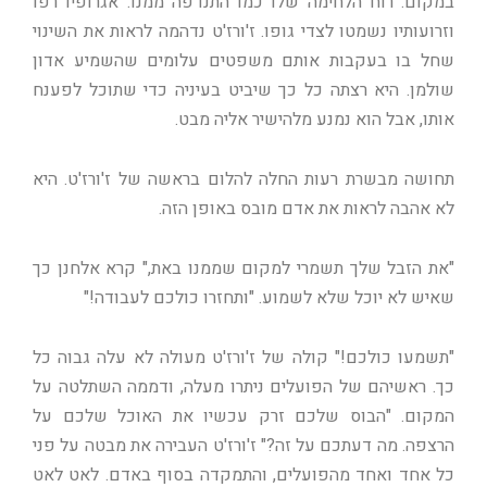
במקום. רוח הלחימה שלו כמו התנדפה ממנו. אגרופיו רפו
וזרועותיו נשמטו לצדי גופו. ז'ורז'ט נדהמה לראות את השינוי
שחל בו בעקבות אותם משפטים עלומים שהשמיע אדון
שולמן. היא רצתה כל כך שיביט בעיניה כדי שתוכל לפענח
אותו, אבל הוא נמנע מלהישיר אליה מבט.
תחושה מבשרת רעות החלה להלום בראשה של ז'ורז'ט. היא
לא אהבה לראות את אדם מובס באופן הזה.
"את הזבל שלך תשמרי למקום שממנו באת," קרא אלחנן כך
שאיש לא יוכל שלא לשמוע. "ותחזרו כולכם לעבודה!"
"תשמעו כולכם!" קולה של ז'ורז'ט מעולה לא עלה גבוה כל
כך. ראשיהם של הפועלים ניתרו מעלה, ודממה השתלטה על
המקום. "הבוס שלכם זרק עכשיו את האוכל שלכם על
הרצפה. מה דעתכם על זה?" ז'ורז'ט העבירה את מבטה על פני
כל אחד ואחד מהפועלים, והתמקדה בסוף באדם. לאט לאט