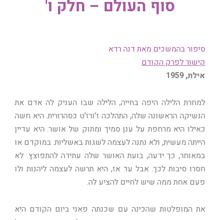
סוף העולם – חלק ו'
סיפור בהמשכים מאת דנה רדא
קישור לפרק הקודם
אילת, 1959
למחרת הלילה היפה בחייה, הלילה שבו העניק לה אדם את
הנשיקה הראשונה שלה, התהלכה ז'ורז'ט כסהרורית. היא חשה
כאילו היא מרחפת על ענן סמיך ומתוק של אושר. היא עדיין
הייתה מעשית, ולא נתנה לעצמה לשגות באשליות. במוקדם או
במאוחר, כך ידעה, בועת האושר שלה עתידה להתפוצץ. לא
חסרו סיבות לכך. אבל עד אז, היא תרשה לעצמה ליהנות ולו
פעם אחת ממה שיש לחיים להציע לה.
את המופלטות שהכינה עם שכנתה פאני ביום הקודם היא