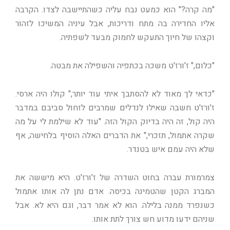
"מה קרה?" הוא כמעט נבח עליה כשהתיישבה לצדו. הקרבה
אליו החדירה בה מתח ודריכות, אבל עיניה המשיכו לזהור
וקצהו של חיוך התעקש לחמוק מבעד לשפתיה.
"כלום," ז'ורז'ט משכה בכתפיה והשפילה את מבטה.
"כדאי לך מאוד לא להסתבך איתי עוד יותר," קולו היה ארסי.
ז'ורז'ט חשבה שאילו לנדלים שמרבים לזחול סביבם במדבר
היה קול, זה היה בדיוק הקול הזה. "עוד לא שילמת לי על מה
שקרה אתמול, תזכרי," את הדברים האלה הוסיף בלחישה, אף
שלא היה עמם איש בטנדר.
צמרמורת עברה בחוט השדרה של ז'ורז'ט. היא מיששה את
המברג הקטן שהטמינה בכיסה. אדם נתן לה אותו אתמול
כשנפרד ממנה בלילה. הוא לא אמר דבר, וגם היא לא. אבל
שניהם ידעו מדוע חש צורך לתת אותו.