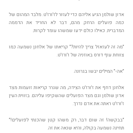
אדון שולמן הגיע אליהם כדי לעזור לז'ורז'ט. מלבד המהום של
כמה פועלים הרחק מהם, דבר לא החריד את הדממה
המדברית. כאילו כולם ידעו שמשהו עומד לקרות.
"מה זה לעזאזל צריך להיות?" קריאתו של אלחנן נשמעה כמו
צווחת עוף דורס באוזניה של ז'ורז'ט.
"אה-" המילים יבשו בגרונה.
אלחנן דחף את ז'ורז'ט הצידה, מה שגרר קריאות זועמות מצד
אדון שולמן וגם מצד הפועלים שהשקיפו עליהם. בזווית העין
ז'ורז'ט ראתה את אדם נדרך.
"בבקשה! זה שום דבר, רק משהו קטן שהכנתי לפועלים!"
תחינה נשמעה בקולה, והיא שנאה את זה.