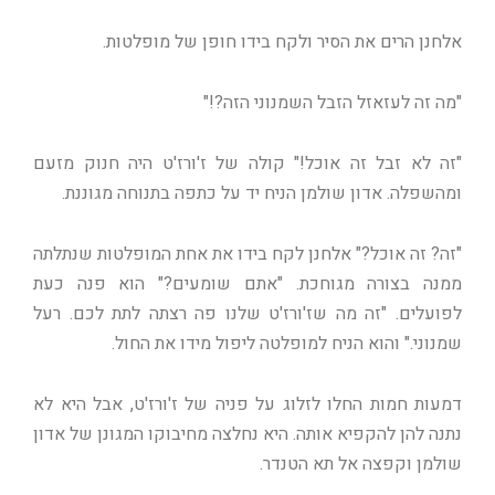
אלחנן הרים את הסיר ולקח בידו חופן של מופלטות.
"מה זה לעזאזל הזבל השמנוני הזה?!"
"זה לא זבל זה אוכל!" קולה של ז'ורז'ט היה חנוק מזעם
ומהשפלה. אדון שולמן הניח יד על כתפה בתנוחה מגוננת.
"זה? זה אוכל?" אלחנן לקח בידו את אחת המופלטות שנתלתה
ממנה בצורה מגוחכת. "אתם שומעים?" הוא פנה כעת
לפועלים. "זה מה שז'ורז'ט שלנו פה רצתה לתת לכם. רעל
שמנוני." והוא הניח למופלטה ליפול מידו את החול.
דמעות חמות החלו לזלוג על פניה של ז'ורז'ט, אבל היא לא
נתנה להן להקפיא אותה. היא נחלצה מחיבוקו המגונן של אדון
שולמן וקפצה אל תא הטנדר.