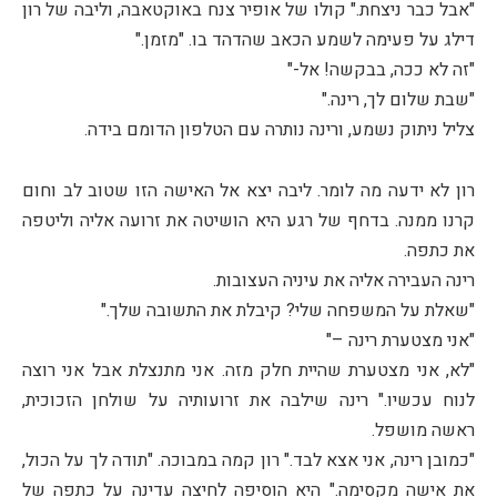
"אבל כבר ניצחת." קולו של אופיר צנח באוקטאבה, וליבה של רון
דילג על פעימה לשמע הכאב שהדהד בו. "מזמן."
"זה לא ככה, בבקשה! אל-"
"שבת שלום לך, רינה."
צליל ניתוק נשמע, ורינה נותרה עם הטלפון הדומם בידה.
רון לא ידעה מה לומר. ליבה יצא אל האישה הזו שטוב לב וחום
קרנו ממנה. בדחף של רגע היא הושיטה את זרועה אליה וליטפה
את כתפה.
רינה העבירה אליה את עיניה העצובות.
"שאלת על המשפחה שלי? קיבלת את התשובה שלך."
"אני מצטערת רינה –"
"לא, אני מצטערת שהיית חלק מזה. אני מתנצלת אבל אני רוצה
לנוח עכשיו." רינה שילבה את זרועותיה על שולחן הזכוכית,
ראשה מושפל.
"כמובן רינה, אני אצא לבד." רון קמה במבוכה. "תודה לך על הכול,
את אישה מקסימה." היא הוסיפה לחיצה עדינה על כתפה של