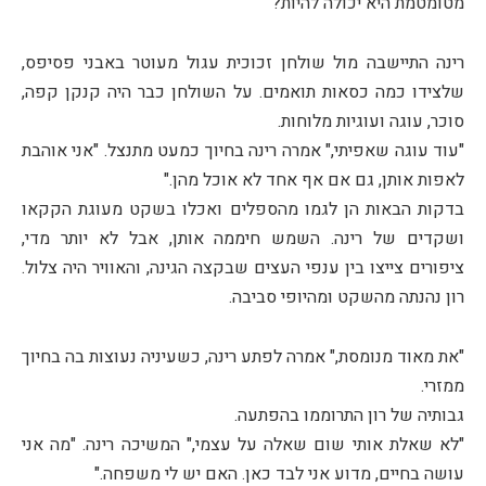
מטומטמת היא יכולה להיות?
רינה התיישבה מול שולחן זכוכית עגול מעוטר באבני פסיפס,
שלצידו כמה כסאות תואמים. על השולחן כבר היה קנקן קפה,
סוכר, עוגה ועוגיות מלוחות.
"עוד עוגה שאפיתי," אמרה רינה בחיוך כמעט מתנצל. "אני אוהבת
לאפות אותן, גם אם אף אחד לא אוכל מהן."
בדקות הבאות הן לגמו מהספלים ואכלו בשקט מעוגת הקקאו
ושקדים של רינה. השמש חיממה אותן, אבל לא יותר מדי,
ציפורים צייצו בין ענפי העצים שבקצה הגינה, והאוויר היה צלול.
רון נהנתה מהשקט ומהיופי סביבה.
"את מאוד מנומסת," אמרה לפתע רינה, כשעיניה נעוצות בה בחיוך
ממזרי.
גבותיה של רון התרוממו בהפתעה.
"לא שאלת אותי שום שאלה על עצמי," המשיכה רינה. "מה אני
עושה בחיים, מדוע אני לבד כאן. האם יש לי משפחה."