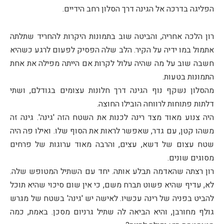
הפליגה בדרכה אל הגינה דרך הסלון רחב הידיים.
רון הלכה אחריה, והביטה שוב בתמונות היקרות להחריד שתלתה
אתמול במו ידיה על הקיר. הלב שלה הפסיק לפעום לרגע כשהיא
חשבה שוב על מה שהיה עלול לקרות אם הייתה מפילה את אחת
התמונות בטעות.
מהסלון נשקף נוף הגינה דרך חלונות עצומים בגודלם, ושתי
דלתות פתוחות לרווחה הובילו החוצה.
היה צנוע מאוד מצד רינה לכנות את השטח הזה 'גינה'. גינה זה
משהו קטן, עם גדר, שאפשר לראות את הסוף שלו. ואילו פה היה
שטח עצום של דשא, עצים, והרבה מאוד ערוגות של פרחים
מסוגים שונים.
רון רצתה שהאדמה תבלע אותה. יחד עם השתיל המטופש שלה.
לא, עדיף שהיא פשוט תברח משם, כי אין שום סיכוי שהיא תוכל
להביט בפניה של רינה עכשיו. לאישה יש 'גינה' בשטח של מגרש
גולף מחורבן, והיא הביאה לה שתיל גרניום מסכן. באמת, כמה