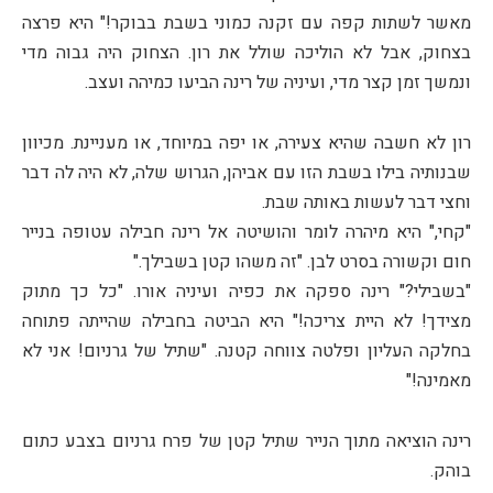
מאשר לשתות קפה עם זקנה כמוני בשבת בבוקר!" היא פרצה
בצחוק, אבל לא הוליכה שולל את רון. הצחוק היה גבוה מדי
ונמשך זמן קצר מדי, ועיניה של רינה הביעו כמיהה ועצב.
רון לא חשבה שהיא צעירה, או יפה במיוחד, או מעניינת. מכיוון
שבנותיה בילו בשבת הזו עם אביהן, הגרוש שלה, לא היה לה דבר
וחצי דבר לעשות באותה שבת.
"קחי," היא מיהרה לומר והושיטה אל רינה חבילה עטופה בנייר
חום וקשורה בסרט לבן. "זה משהו קטן בשבילך."
"בשבילי?" רינה ספקה את כפיה ועיניה אורו. "כל כך מתוק
מצידך! לא היית צריכה!" היא הביטה בחבילה שהייתה פתוחה
בחלקה העליון ופלטה צווחה קטנה. "שתיל של גרניום! אני לא
מאמינה!"
רינה הוציאה מתוך הנייר שתיל קטן של פרח גרניום בצבע כתום
בוהק.