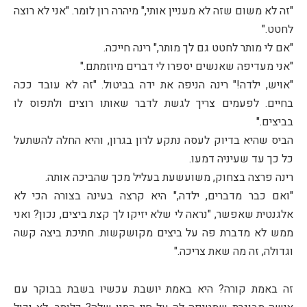
"זה לא משום שזה לא מעניין אותי," מיהרה רון לומר. "אני לא רוצה
לחטט."
"אם לי מותר לחטט גם לך מותר," רינה חייכה.
"אני מעדיפה שאנשים יספרו לי דברים מיוזמתם."
"אויש, ילדה!" רינה הניפה את ידה בביטול. "זה לא עובד ככה
בחיים. לפעמים צריך לגשת לדבר שאותו רוצים ולתפוס לו
בביצים."
הביס שהיא בדיוק לעסה נתקע לרון בגרון, והיא החלה להשתעל
כל כך עד שעיניה דמעו.
רינה פרצה בצחוק, משועשעת בעליל מכך שהביכה אותה.
"ואם כבר מדברים, ילדה," היא קרצה בעינה בצורה הכי לא
אלגנטית שאפשר, "נראה לי שלא יזיקו לך קצת ביצים, נכון? ואני
ממש לא מדברת פה על ביצים מקושקשות. חתיכת ביצה קשה
וגדולה, זה מה שאת צריכה."
זה באמת קורה? היא באמת יושבת עכשיו בשבת בבוקר עם