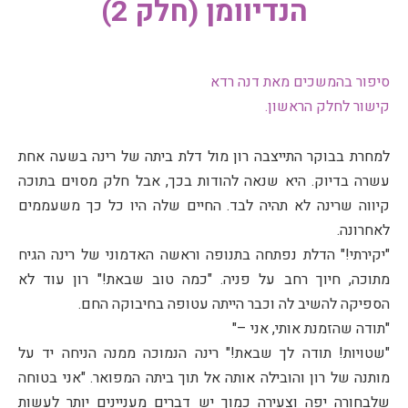
הנדיוומן (חלק 2)
סיפור בהמשכים מאת דנה רדא
קישור לחלק הראשון
.
למחרת בבוקר התייצבה רון מול דלת ביתה של רינה בשעה אחת
עשרה בדיוק. היא שנאה להודות בכך, אבל חלק מסוים בתוכה
קיווה שרינה לא תהיה לבד. החיים שלה היו כל כך משעממים
לאחרונה.
"יקירתי!" הדלת נפתחה בתנופה וראשה האדמוני של רינה הגיח
מתוכה, חיוך רחב על פניה. "כמה טוב שבאת!" רון עוד לא
הספיקה להשיב לה וכבר הייתה עטופה בחיבוקה החם.
"תודה שהזמנת אותי, אני –"
"שטויות! תודה לך שבאת!" רינה הנמוכה ממנה הניחה יד על
מותנה של רון והובילה אותה אל תוך ביתה המפואר. "אני בטוחה
שלבחורה יפה וצעירה כמוך יש דברים מעניינים יותר לעשות