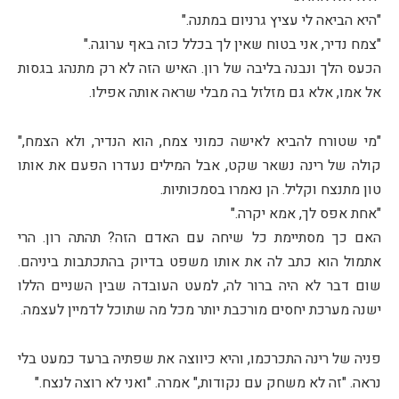
"היא הביאה לי עציץ גרניום במתנה."
"צמח נדיר, אני בטוח שאין לך בכלל כזה באף ערוגה."
הכעס הלך ונבנה בליבה של רון. האיש הזה לא רק מתנהג בגסות
אל אמו, אלא גם מזלזל בה מבלי שראה אותה אפילו.
"מי שטורח להביא לאישה כמוני צמח, הוא הנדיר, ולא הצמח,"
קולה של רינה נשאר שקט, אבל המילים נעדרו הפעם את אותו
טון מתנצח וקליל. הן נאמרו בסמכותיות.
"אחת אפס לך, אמא יקרה."
האם כך מסתיימת כל שיחה עם האדם הזה? תהתה רון. הרי
אתמול הוא כתב לה את אותו משפט בדיוק בהתכתבות ביניהם.
שום דבר לא היה ברור לה, למעט העובדה שבין השניים הללו
ישנה מערכת יחסים מורכבת יותר מכל מה שתוכל לדמיין לעצמה.
פניה של רינה התכרכמו, והיא כיווצה את שפתיה ברעד כמעט בלי
נראה. "זה לא משחק עם נקודות," אמרה. "ואני לא רוצה לנצח."