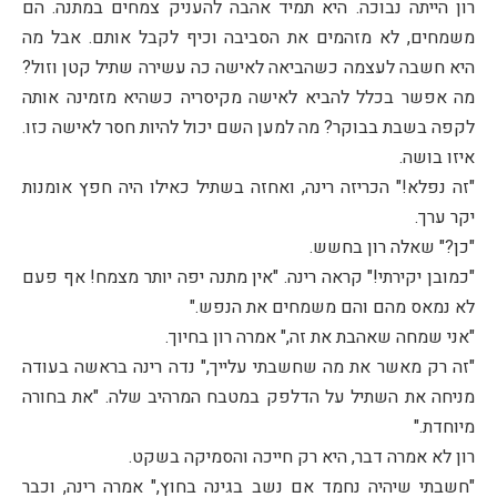
רון הייתה נבוכה. היא תמיד אהבה להעניק צמחים במתנה. הם
משמחים, לא מזהמים את הסביבה וכיף לקבל אותם. אבל מה
היא חשבה לעצמה כשהביאה לאישה כה עשירה שתיל קטן וזול?
מה אפשר בכלל להביא לאישה מקיסריה כשהיא מזמינה אותה
לקפה בשבת בבוקר? מה למען השם יכול להיות חסר לאישה כזו.
איזו בושה.
"זה נפלא!" הכריזה רינה, ואחזה בשתיל כאילו היה חפץ אומנות
יקר ערך.
"כן?" שאלה רון בחשש.
"כמובן יקירתי!" קראה רינה. "אין מתנה יפה יותר מצמח! אף פעם
לא נמאס מהם והם משמחים את הנפש."
"אני שמחה שאהבת את זה," אמרה רון בחיוך.
"זה רק מאשר את מה שחשבתי עלייך," נדה רינה בראשה בעודה
מניחה את השתיל על הדלפק במטבח המרהיב שלה. "את בחורה
מיוחדת."
רון לא אמרה דבר, היא רק חייכה והסמיקה בשקט.
"חשבתי שיהיה נחמד אם נשב בגינה בחוץ," אמרה רינה, וכבר