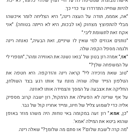
אישה מבוגרת שמטיפה לה על חיי המין שלה? כלומר, לא יכול
להיות שחייה התדרדרו עד כדי כך.
"אה, אמממ, תודה על העצה רינה," היא הצליחה לומר איכשהו
מבלי להתפוצץ מצחוק (או לבכות, היא לא הייתה בטוחה). "אני
אקח זאת לתשומת ליבי."
"נותנים אגוזים למי שאין לו שיניים, זאת הבעיה," נאנחה רינה
ולגמה מספל הקפה שלה.
"
אז
," אמרה רון בטון של 'בואו נשנה את האווירה ומהר', "תספרי לי
על המשפחה שלך?"
"טוב שאת מזכירה לי!" קראה רינה והזדקפה. היא חטפה את
הטלפון הנייד שלה שהיה מונח עד אותו רגע בצד השולחן,
החליקה את אצבעה על המסך והצמידה אותו לאוזנה.
על אף שרינה לא הפעילה את הרמקול, רון ישבה קרוב מספיק
אליה כדי לשמוע צליל של חיוג, ומייד אחריו קול של גבר.
"כן,
אמא
." רון זעה במקומה באי נוחות. היה משהו מוזר באופן
שהוא ביטא את המילה 'אמא'.
"מה קרה ל'שבת שלום'? או סתם מה שלומך?" שאלה רינה.