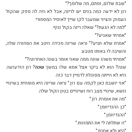
"שבת שלום, וסתם, מה שלומך?"
רון לא ידעה כמה בנים יש לרינה, אבל לא היה לה ספק שהקול
העמוק והציני שמעבר לקו שייך לאופיר המסתורי.
"למה לא הגעת?" שאלה רינה בקול נוזף.
"אמרתי שאגיע?"
"אמרת שלא תגיע?" נראה שרינה מכירה היטב את הסחורה שלה,
והשיבה לו באותו מטבע.
"אמרתי משהו שונה ממה שאני אומר בשנה האחרונה?"
שנה? הוא לא ביקר אצל אמא שלו במשך
שנה
? רון הזדעזעה.
היא לא הייתה מסוגלת לדמיין דבר כזה.
"אני יושבת כאן לקפה עם רון." נראה שרינה היא מומחית בשינויי
נושא, שינויי מצב רוח ושינויים בטון הקול שלה.
"מה את אומרת. רון."
"כן. ההנדיוומן."
"ההנדיוומן."
"זו שתלתה לי את התמונות."
"היא ולא אחרת."