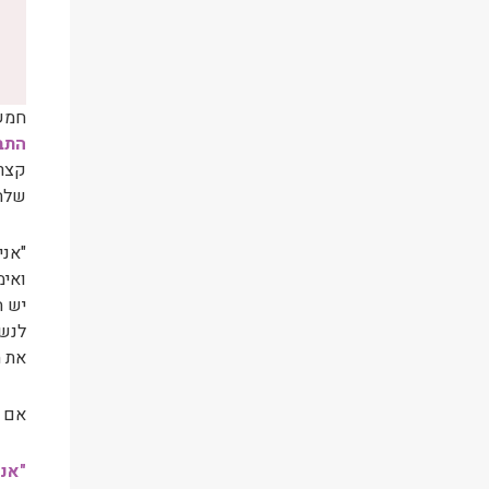
חמש 
התבג
קצרה
שלה,
"אני
ואימ
יש ה
לנשי
את ה
אם ז
"אני