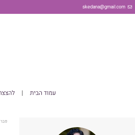
ילוג
skedana@gmail.com
תוכן
עמוד הבית
להצצה 
פברואר 8