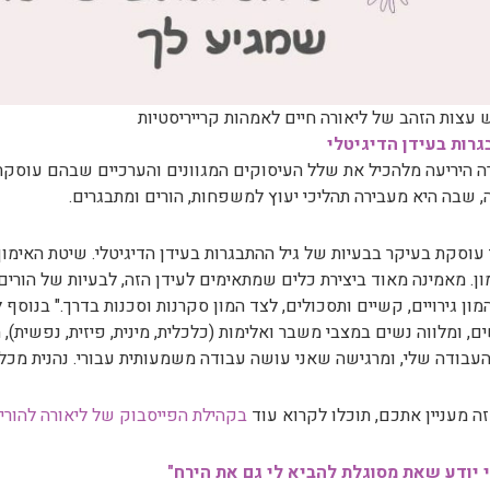
עצות הזהב של ליאורה חיים לאמהות קרייריסטיות
רות בעידן הדיגיטלי
 היריעה מלהכיל את שלל העיסוקים המגוונים והערכיים שבהם עוסקת 
 שבה היא מעבירה תהליכי יעוץ למשפחות, הורים ומתבגרים.
 עוסקת בעיקר בבעיות של גיל ההתבגרות בעידן הדיגיטלי. שיטת האימ
ון. מאמינה מאוד ביצירת כלים שמתאימים לעידן הזה, לבעיות של הורים
מון גירויים, קשיים ותסכולים, לצד המון סקרנות וסכנות בדרך." בנוסף ל
ם, ומלווה נשים במצבי משבר ואלימות (כלכלית, מינית, פיזית, נפשית),
עבודה שלי, ומרגישה שאני עושה עבודה משמעותית עבורי. נהנית מכל ר
ה מעניין אתכם, תוכלו לקרוא עוד
בקהילת הפייסבוק של ליאורה להורי
 יודע שאת מסוגלת להביא לי גם את הירח"