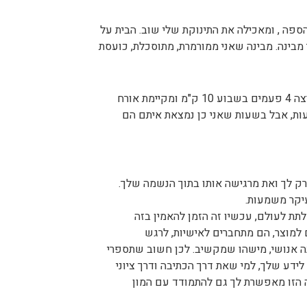
ספה , ומאכילה את התינוקת שלי שוב. הבית על
 מבינה. מבינה שאני ממורמרת, מתוסכלת, כועסת
ליאורה יצאה להליכה, שהפכה לאחר מכן לריצה. מאז, כמעט 10 שנים היא רצה 4 פעמים בשבוע 10 ק"מ ומקיימת אורח
א 24 שעות, אבל בשעות שאני כן נמצאת איתם הם
ק לך ואת מרגישה אותו בתוך הנשמה שלך.
יקר משמעות.
תת לעולם, עכשיו זה הזמן להאמין בזה
למוצר, הם מתחברים לאישיות, לרגש
ה אנושי, מישהו שמקשיב. לכן חשוב שתספרי
ידע שלך, למי שאת דרך הכתיבה ודרך ציוני
ה הזו מאפשרת לך גם להתמודד עם המון