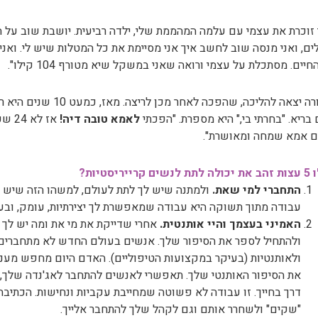
 זוכרת את עצמי עם עלמה המהממת שלי, ילדה רביעית. יושבת שוב על ה
ים, ואני מנסה שוב לחשב איך אני מסיימת את כל המטלות שיש לי. ואני
חיים. מסתכלת על עצמי ורואה שאני במשקל שיא מטורף 104 קילו".
 בריא. "בחרתי בי," היא מספרת. "הפכתי
לאמא טובה דיה!
אז ל
ם אמא שמחה ומאושרת".
ם קרייריסטיות?
התחברי למי שאת.
ולמתנה שיש לך לתת לעולם, למשהו הזה שיש ר
עבודה מתוך תשוקה היא עבודה שמאפשרת לך יצירתיות, עומק, ובע
האמיני בעצמך והיי אותנטית.
אחרי שדייקת את מי את ומה יש לך ל
ולהתחיל לספר את הסיפור שלך. אנשים בעולם החדש לא מתחברים 
ולאותנטיות (בעיקר במקצועות הטיפוליים). האדם היום מחפש מענ
את הסיפור האותנטי שלך. תאפשרי לאנשים להתחבר לאג'נדה שלך, ל
דרך בחייך. זו עבודה לא פשוטה שמחייבת עקביות ונחישות. הכתיב
"שקים" ולשחרר אותם וגם לקהל שלך להתחבר אלייך.