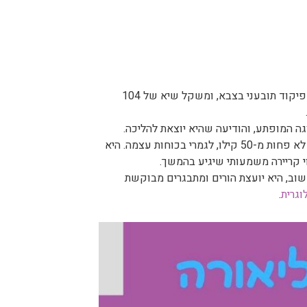
עם ילדה רביעית בבית, תפקיד פיקוד תובעני בצבא, ומשקל שיא של 104
ה המופתע, והודיעה שהיא יוצאת להליכה.
אותו ערב גורלי הוביל לשינוי עצום בחייה של ליאורה. היא השילה ממשקלה לא פחות מ-50 קילו, לגמרי בכוחות עצמה. היא
 קריירה משמעותי שיגיע בהמשך.
ידי פיקוד באגף התקשוב, היא יועצת הורים ומתבגרים מבוקשת
וגרית
.