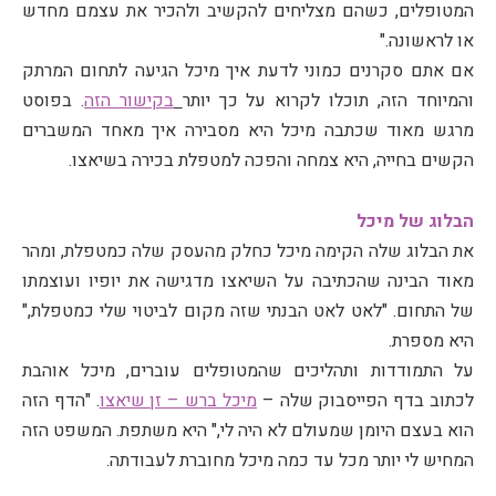
המטופלים, כשהם מצליחים להקשיב ולהכיר את עצמם מחדש
או לראשונה."
אם אתם סקרנים כמוני לדעת איך מיכל הגיעה לתחום המרתק
והמיוחד הזה, תוכלו לקרוא על כך יותר
בקישור הזה
. בפוסט
מרגש מאוד שכתבה מיכל היא מסבירה איך מאחד המשברים
הקשים בחייה, היא צמחה והפכה למטפלת בכירה בשיאצו.
הבלוג של מיכל
את הבלוג שלה הקימה מיכל כחלק מהעסק שלה כמטפלת, ומהר
מאוד הבינה שהכתיבה על השיאצו מדגישה את יופיו ועוצמתו
של התחום. "לאט לאט הבנתי שזה מקום לביטוי שלי כמטפלת,"
היא מספרת.
על התמודדות ותהליכים שהמטופלים עוברים, מיכל אוהבת
לכתוב בדף הפייסבוק שלה –
מיכל ברש – זן שיאצו
. "הדף הזה
הוא בעצם היומן שמעולם לא היה לי," היא משתפת. המשפט הזה
המחיש לי יותר מכל עד כמה מיכל מחוברת לעבודתה.