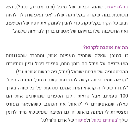
בבלוג-יאצו
, שהוא הבלוג של מיכל (שם מבריק, נכון?), היא
משתפת במה שקורה בקליניקה שלה. "אני מאפשרת לך להיות
זבוב על הקיר בקליניקה, כדי להבין לעומק את יופיו של השיאצו,
ואת החשיבות שלו בחייהם של אנשים בדרך לבריאות שלמה."
מה את אוהבת לקרוא?
זו כמובן שאלה שתמיד מעניינת אותי, ומתברר שהסגנונות
המועדפים על מיכל הם רומן מתח, סיפורי ריגול וביון וסיפורים
מההיסטוריה של מדינת ישראל (מיכל, פה כבשת אותי שוב!).
"קריאה תמיד הייתה קשה למופרעת קשב כמוני," מתוודה מיכל.
"למרות שכילדה קראתי המון. אמנם נתקעתי על כל שורה בערך
100 פעמים, אבל קראתי… לכן הספרים שמושכים אותי הם
כאלה שמאפשרים לי 'לראות' את הכתוב. כשהתיאור מפורט
ומצטיירת לי תמונה בראש. זו גם הסיבה שנמשכתי מייד לרומן
שלך
'
בעיניים כלות
' ול
סיפור
של אדם וז'ורז'ט."