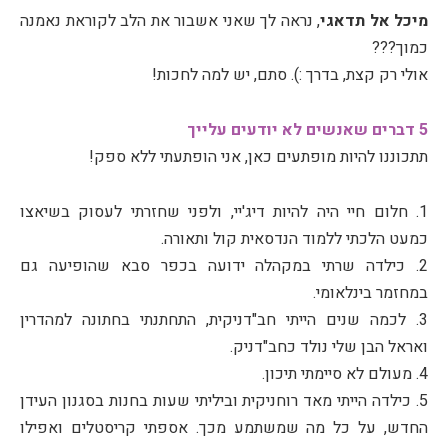
מיכל אל תדאגי
, נראה לך שאני אשבור את הלב לקוראת נאמנה
כמוך???
אולי רק קצת, בדרך :). סתם, יש למה לחכות!
5 דברים שאנשים לא יודעים עלייך
תתכוננו להיות מופתעים כאן, אני הופתעתי ללא ספק!
1. חלום חיי היה להיות דיג'יי, ולפני שחזרתי לעסוק בשיאצו
כמעט הלכתי ללמוד הנדסאית קול ותאורה.
2. כילדה שרתי במקהלה ידועה בכפר סבא שהופיעה גם
במחזמר בינלאומי.
3. לכמה שנים הייתי חב"דניקית, התחתנתי בחתונה למהדרין
ואראל הבן שלי נולד כחב"דניק.
4. מעולם לא סיימתי תיכון.
5. כילדה הייתי מאד רוחניקית וביליתי שעות בחנות בסגנון העידן
החדש, על כל מה שמשתמע מכך. אספתי קריסטלים ואפילו