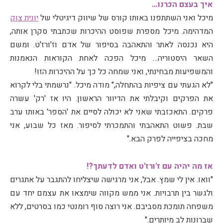
איך בעצם הכרנו…
מיכל ואני השתתפנו באותו קורס של שיווק דיגיטלי של
יונית צוק
המדהימה. מיכל מספרת שפוסט ההיכרות שכתבתי סקרן אותה,
היא נכנסה לאתר והתאהבה בסיפור של אדם וז'ורז'ט. ומשם
השאר היסטוריה… מיכל הפכה לאחת הקוראות הנאמנות
והמשפיעות מבחינתי, ואני שמחה כל כך על ההיכרות הזו!
"לא הגעתי עם ציפיות בהתחלה," מודה מיכל. "נרשמתי בלי לקרוא
את הפרקים וקיבלתי את הדיוור הראשון. היו אז 'רק' עשרה
פרקים. התאכזבתי שאני לא יכולה לסיים את 'הספר' באותו ערב
שבת. פשוט התאהבתי והתמכרתי לסיפור. מאז כל שבוע, אני
מחכה בציפייה לפרק הבא."
אז מה יהיה עם ז'ורז'ט ואדם לדעתך?!
"וואו. אין לי שמץ. אבל, אני מרגישה שיצליחו להתגבר על אתגרים
ולגשר בין תרבויות. אני ממש מקווה שימצאו את עצמם יחד עם
משפחה תומכת מסביבם. אני רוצה סוף רומנטי כמו בסרטים, ללא
שברונות לב מיותרים."