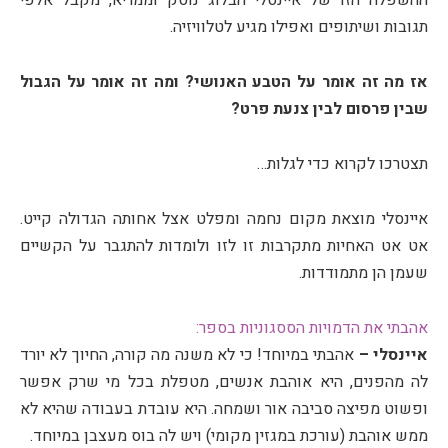
ההשפלה הזו של איינסלי הבלוג נוסק וממריא, מקבל אלפי
תגובות ושיתופים ואפילו מגיע לטלוויזיה.
אז מה זה אומר על הטבע האנושי? ומה זה אומר על הגבול
שבין פרסום לבין צנעת פרט?
תצטרכו לקרוא כדי לגלות…
איינסלי מוצאת מקום נחמה ומפלט אצל אחותה הגדולה קייט.
אט אט האחיות מתקרבות זו לזו ולומדות להתגבר על הקשיים
שעמן הן מתמודדות.
אהבתי את הדמויות הססגוניות בספר:
איינסלי –
אהבתי במיוחד! כי לא משנה מה קורה, החיוך לא יורד
לה מהפנים, היא אוהבת אנשים, מטפלת בכל מי שרק אפשר
ופשוט מפיצה סביבה אור ושמחה. היא עובדת בעבודה שהיא לא
ממש אוהבת (עורכת במגזין מקומי) ויש לה בוס מעצבן במיוחד.