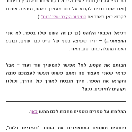
מת" מפי עובדיו, סופר לאיינסלי כול דקת איחור ולא מבין בדיחות.
(ואם אתם רוצים לקרוא על בוס מעצבן באמת, מזמינה אתכם
לקרוא כאן באתר את
הסיפור הקצר שלי "בוס"
:).
דניאל הכבאי הלוהט (כן כן זה השם שלו בספר, לא אני
המצאתי…) –
ידיד שנמצא בנוף של קייט כבר שנים, וברגע
האמת מתגלה כחבר טוב מאוד.
הבנתם את הקטע, לא? אפשר להמשיך עוד ועוד – אבל
כדאי שאני אעצור פה ואתם פשוט תעשו לעצמכם טובה
ותקראו את הספר. חיוך מובטח לאורך כול הדרך, וכולנו
זקוקים לחיוכים, נכון?
המלצות על ספרים נוספים מחכות לכם ממש
כאן
.
פוסטים מותחים הממשיכים את הספר "בעיניים כלות",