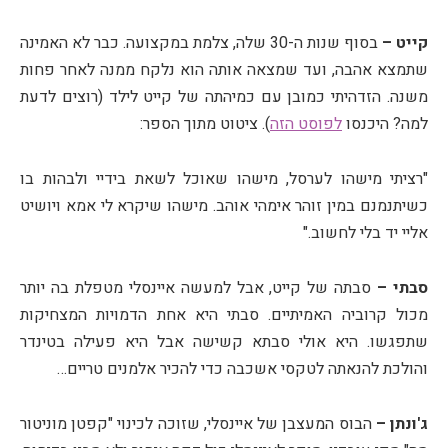
קייט –
בסוף שנות ה-30 שלה, צלמת במקצועה. כבר לא האמינה
שתמצא אהבה, ועד שמצאה אותה הוא נלקח ממנה לאחר פחות
משנה. הזדהיתי כמובן עם כמיהתה של קייט לילד (רוצים לדעת
למה? היכנסו
לפוסט הזה
). ציטוט מתוך הספר:
"רציתי מישהו לערסל, מישהו שאוכל לשאת בידיי ולבהות בו
כשיתנמנם במין זוהר אימהי אוהב. מישהו שיקרא לי אמא ויושיט
אליי יד בלי לחשוב."
סבתי –
סבתה של קייט, אבל למעשה איינסלי מטפלת בה יותר
מכול קרוביה האמיתיים. סבתי היא אחת הדמויות המצחיקות
שתפגשו. היא אולי סבתא קשישה אבל היא פעילה בטינדר
והולכת להנאתה לטקסי אשכבה כדי להכיר אלמנים טריים…
ג'ונתן –
הבוס המעצבן של איינסלי, שזוכה לכינוי "קפטן מוניטור